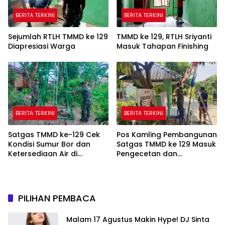
BERITA TERKINI
BERITA TERKINI
Sejumlah RTLH TMMD ke 129
TMMD ke 129, RTLH Sriyanti
Diapresiasi Warga
Masuk Tahapan Finishing
BERITA TERKINI
BERITA TERKINI
Satgas TMMD ke-129 Cek
Pos Kamling Pembangunan
Kondisi Sumur Bor dan
Satgas TMMD ke 129 Masuk
Ketersediaan Air di
Pengecetan dan
Kampung Kreatif
Pembersihan
PILIHAN PEMBACA
Malam 17 Agustus Makin Hype! DJ Sinta