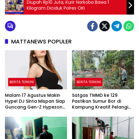
Diupah Rp10 Juta, Kurir Narkoba Bawa 1
Kilogram Diciduk Polres OKI
MATTANEWS POPULER
BERITA TERKINI
BERITA TERKINI
Malam 17 Agustus Makin
Satgas TMMD ke 129
Hype! DJ Sinta Mispan Siap
Pastikan Sumur Bor di
Guncang Gen-Z Hypezone
Kampung Kreatif Pelangi
Palembang
Bisa Digunakan