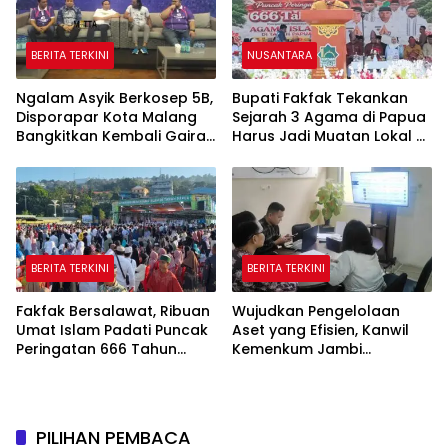
BERITA TERKINI
NUSANTARA
Ngalam Asyik Berkosep 5B,
Bupati Fakfak Tekankan
Disporapar Kota Malang
Sejarah 3 Agama di Papua
Bangkitkan Kembali Gairah
Harus Jadi Muatan Lokal di
Tinju Profesional
Sekolah
BERITA TERKINI
BERITA TERKINI
Fakfak Bersalawat, Ribuan
Wujudkan Pengelolaan
Umat Islam Padati Puncak
Aset yang Efisien, Kanwil
Peringatan 666 Tahun
Kemenkum Jambi
Islam Masuk Tanah Papua
Laksanakan Lelang BMN
Secara Transparan
PILIHAN PEMBACA