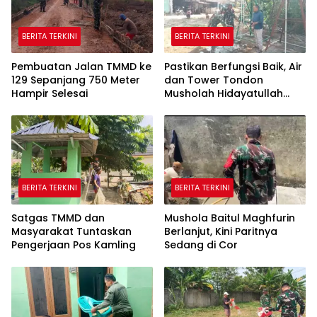
BERITA TERKINI
BERITA TERKINI
Pembuatan Jalan TMMD ke
Pastikan Berfungsi Baik, Air
129 Sepanjang 750 Meter
dan Tower Tondon
Hampir Selesai
Musholah Hidayatullah
Dicek Satgas TMMD
BERITA TERKINI
BERITA TERKINI
Satgas TMMD dan
Mushola Baitul Maghfurin
Masyarakat Tuntaskan
Berlanjut, Kini Paritnya
Pengerjaan Pos Kamling
Sedang di Cor