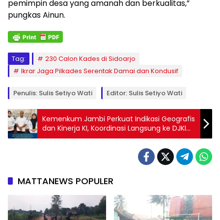
pemimpin desa yang amanah dan berkualitas,”
pungkas Ainun.
Tag:
230 Calon Kades di Sidoarjo
Ikrar Jaga Pilkades Serentak Damai dan Kondusif
Penulis: Sulis Setiyo Wati
Editor: Sulis Setiyo Wati
Kemenkum Jambi Perkuat Indikasi Geografis
dan Kinerja KI, Koordinasi Langsung ke DJKI
Kemenkum RI
MATTANEWS POPULER