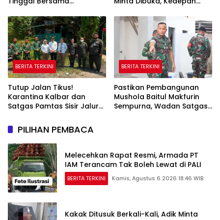
Tinggal Bersama
Minta Dibuka, Kedepan
Selingkuhan
Akan Ada Aksi Demo
BERITA TERKINI
BERITA TERKINI
Tutup Jalan Tikus!
Pastikan Pembangunan
Karantina Kalbar dan
Mushola Baitul Makfurin
Satgas Pamtas Sisir Jalur
Sempurna, Wadan Satgas
Ilegal di PLBN Nanga Badau
TMMD Cek Langsung ke
Lokasi
PILIHAN PEMBACA
Melecehkan Rapat Resmi, Armada PT
IAM Terancam Tak Boleh Lewat di PALI
BERITA TERKINI
Kamis, Agustus 6 2026 18:46 WIB
Kakak Ditusuk Berkali-Kali, Adik Minta