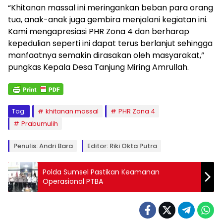
“Khitanan massal ini meringankan beban para orang
tua, anak-anak juga gembira menjalani kegiatan ini.
Kami mengapresiasi PHR Zona 4 dan berharap
kepedulian seperti ini dapat terus berlanjut sehingga
manfaatnya semakin dirasakan oleh masyarakat,”
pungkas Kepala Desa Tanjung Miring Amrullah.
Tag:
khitanan massal
PHR Zona 4
Prabumulih
Penulis: Andri Bara
Editor: Riki Okta Putra
Polda Sumsel Pastikan Keamanan
Operasional PTBA