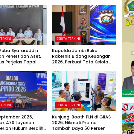
TERKINI
BERITA TERKINI
Muba Syafaruddin
Kapolda Jambi Buka
an Penertiban Aset,
Rakernis Bidang Keuangan
kus Perjelas Tapal
2026, Perkuat Tata Kelola
Desa di Lawang
Keuangan yang Transparan
dan Akuntabel
TERKINI
BERITA TERKINI
eptember 2026,
Kunjungi Booth PLN di GIIAS
ak 470 Layanan
2026, Nikmati Promo
erian Hukum Beralih
Tambah Daya 50 Persen