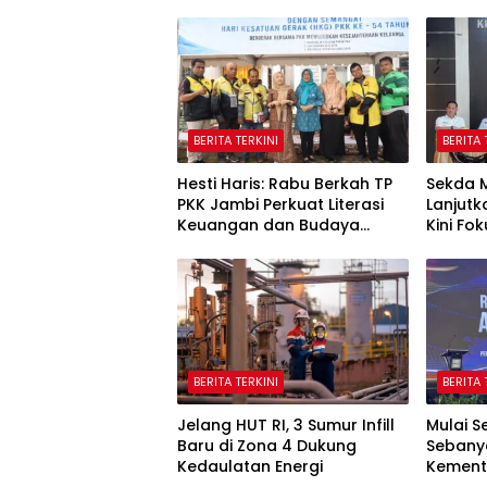
BERITA TERKINI
BERITA 
Hesti Haris: Rabu Berkah TP
Sekda 
PKK Jambi Perkuat Literasi
Lanjutk
Keuangan dan Budaya
Kini Fo
Kelola Sampah dari Rumah
Batas 
Wetan
BERITA TERKINI
BERITA 
Jelang HUT RI, 3 Sumur Infill
Mulai S
Baru di Zona 4 Dukung
Sebany
Kedaulatan Energi
Kement