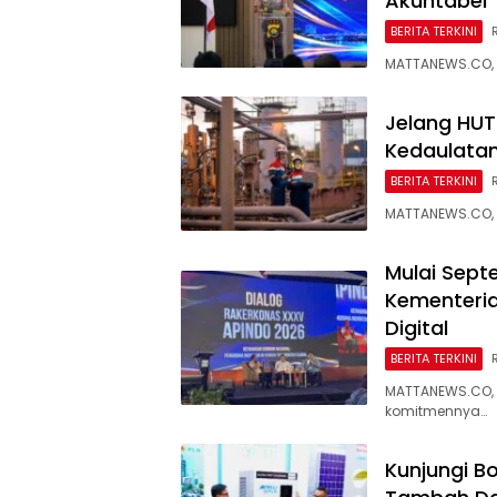
Akuntabel
BERITA TERKINI
MATTANEWS.CO, 
Jelang HUT 
Kedaulatan
BERITA TERKINI
MATTANEWS.CO, 
Mulai Sept
Kementeria
Digital
BERITA TERKINI
MATTANEWS.CO, 
komitmennya…
Kunjungi B