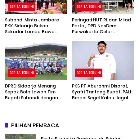
BERITA TERKINI
BERITA TERKINI
Subandi Minta Jambore
Peringati HUT RI dan Milad
PKK Sidoarjo Bukan
Partai, DPD NasDem
Sekadar Lomba Bawa
Purwakarta Gelar
Pulang Piala tapi Juga Ilmu
Turnamen Olahraga
untuk Warga
hingga Baksos Gratis
BERITA TERKINI
BERITA TERKINI
DPRD Sidoarjo Menang
PKS PT Aburahmi Disorot,
Sepak Bola Lawan Tim
Syafri Tantang Bupati PALI:
Bupati Subandi dengan
Berani Segel Kalau Ilegal
Skor 3-1 di Gelora Delta
PILIHAN PEMBACA
Pesta Pramuka Prasiaga, dr. Sriatun