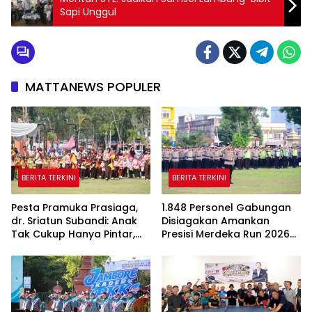
Sapi Unggul
MATTANEWS POPULER
BERITA TERKINI
BERITA TERKINI
Pesta Pramuka Prasiaga,
1.848 Personel Gabungan
dr. Sriatun Subandi: Anak
Disiagakan Amankan
Tak Cukup Hanya Pintar,
Presisi Merdeka Run 2026
Karakter Baik Harus
di Jambi
Dibentuk Sejak Dini