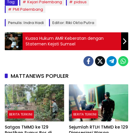
Tag:
Kejari Palembang
pidsus
PMI Palembang
Penulis: Indra Hadi
Editor: Riki Okta Putra
Kuasa Hukum AMR Keberatan dengan
Statemen Kejati Sumsel
MATTANEWS POPULER
BERITA TERKINI
BERITA TERKINI
Satgas TMMD ke 129
Sejumlah RTLH TMMD ke 129
Pastikan Sumur Bor di
Diapresiasi Warga