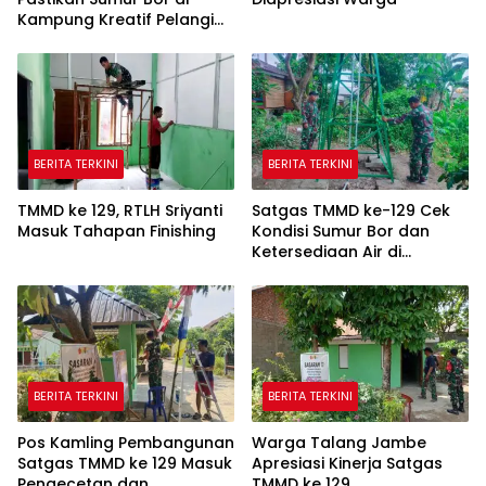
Kampung Kreatif Pelangi
Bisa Digunakan
BERITA TERKINI
BERITA TERKINI
TMMD ke 129, RTLH Sriyanti
Satgas TMMD ke-129 Cek
Masuk Tahapan Finishing
Kondisi Sumur Bor dan
Ketersediaan Air di
Kampung Kreatif
BERITA TERKINI
BERITA TERKINI
Pos Kamling Pembangunan
Warga Talang Jambe
Satgas TMMD ke 129 Masuk
Apresiasi Kinerja Satgas
Pengecetan dan
TMMD ke 129