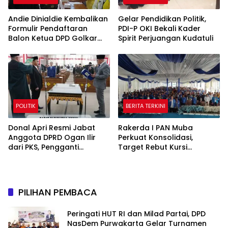
Andie Dinialdie Kembalikan
Gelar Pendidikan Politik,
Formulir Pendaftaran
PDI-P OKI Bekali Kader
Balon Ketua DPD Golkar
Spirit Perjuangan Kudatuli
Sumsel
POLITIK
BERITA TERKINI
Donal Apri Resmi Jabat
Rakerda I PAN Muba
Anggota DPRD Ogan Ilir
Perkuat Konsolidasi,
dari PKS, Pengganti
Target Rebut Kursi
Muhammad Sayuti yang
Pimpinan DPRD
Meninggal Dunia
PILIHAN PEMBACA
Peringati HUT RI dan Milad Partai, DPD
NasDem Purwakarta Gelar Turnamen