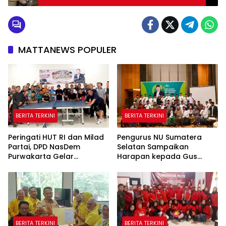
MATTANEWS POPULER
BERITA TERKINI
BERITA TERKINI
Peringati HUT RI dan Milad
Pengurus NU Sumatera
Partai, DPD NasDem
Selatan Sampaikan
Purwakarta Gelar
Harapan kepada Gus
Turnamen Olahraga
Rozin: Perkuat Ranting dan
hingga Baksos Gratis
Pesantren
BERITA TERKINI
BERITA TERKINI