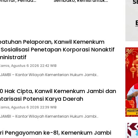
Ghaffar, Pemda
Sembako, Remisi untuk
 Matangkan
Ratusan Napi dan 12 Bebas
tan 666 Tahun Islam
Tanah Papua
patuhan Pelaporan, Kanwil Kemenkum
 Sosialisasi Penetapan Korporasi Nonaktif
inistratif
Kamis, Agustus 6 2026 22:42 WIB
JAMBI – Kantor Wilayah Kementerian Hukum Jambi…
00 Hak Cipta, Kanwil Kemenkum Jambi dan
ntarisasi Potensi Karya Daerah
Kamis, Agustus 6 2026 22:39 WIB
JAMBI – Kantor Wilayah Kementerian Hukum Jambi…
ri Pengayoman ke-81, Kemenkum Jambi