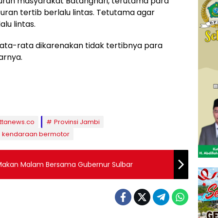
uruh masyarakat Batanghari, terutama para
ran tertib berlalu lintas. Tetutama agar
lu lintas.
 rata-rata dikarenakan tidak tertibnya para
arnya.
ttanews.co
Provinsi Jambi
g kendaraan bermotor
 Makan Malam Bersama Gubernur Sulbar