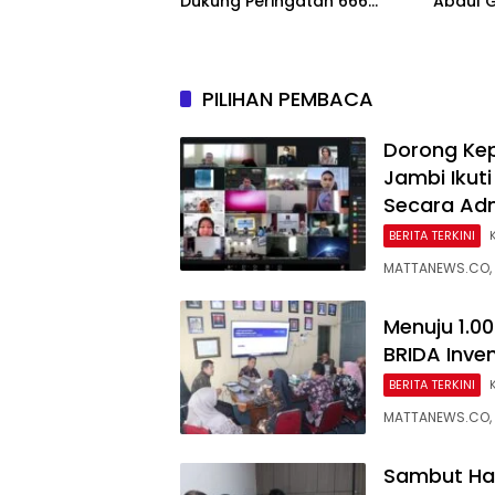
Dukung Peringatan 666
Abdul 
Tahun Islam Masuk Papua
Fakfak
Peringa
Masuk 
PILIHAN PEMBACA
Dorong Ke
Jambi Ikuti
Secara Adm
BERITA TERKINI
MATTANEWS.CO, 
Menuju 1.0
BRIDA Inve
BERITA TERKINI
MATTANEWS.CO, 
Sambut Ha