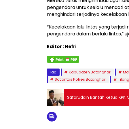
Mereka terus menghimbau agar sel
pengendara untuk selalu menaati atu
menghindari terjadinya kecelakaan la
“Kecelakaan lalu lintas yang terjadi
pengendara dalam berlalu lintas,” uj
Editor : Nefri
Tag:
Kabupaten Batanghari
Ma
Satlantas Polres Batanghari
Tilan
Safaruddin Bantah Ketua KPK