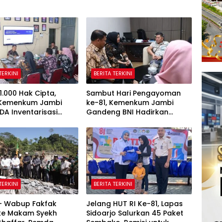
TERKINI
BERITA TERKINI
1.000 Hak Cipta,
Sambut Hari Pengayoman
 Kemenkum Jambi
ke-81, Kemenkum Jambi
DA Inventarisasi
Gandeng BNI Hadirkan
 Karya Daerah
Program Pencatatan Hak
Cipta Gratis
TERKINI
BERITA TERKINI
 – Wabup Fakfak
Jelang HUT RI Ke-81, Lapas
 ke Makam Syekh
Sidoarjo Salurkan 45 Paket