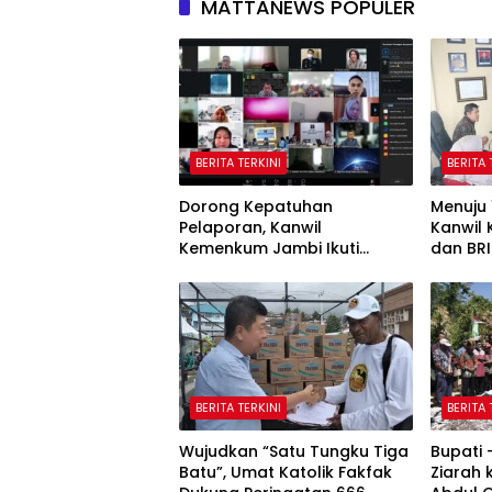
MATTANEWS POPULER
BERITA TERKINI
BERITA 
Dorong Kepatuhan
Menuju 
Pelaporan, Kanwil
Kanwil
Kemenkum Jambi Ikuti
dan BRI
Sosialisasi Penetapan
Potensi
Korporasi Nonaktif Secara
Administratif
BERITA TERKINI
BERITA 
Wujudkan “Satu Tungku Tiga
Bupati
Batu”, Umat Katolik Fakfak
Ziarah