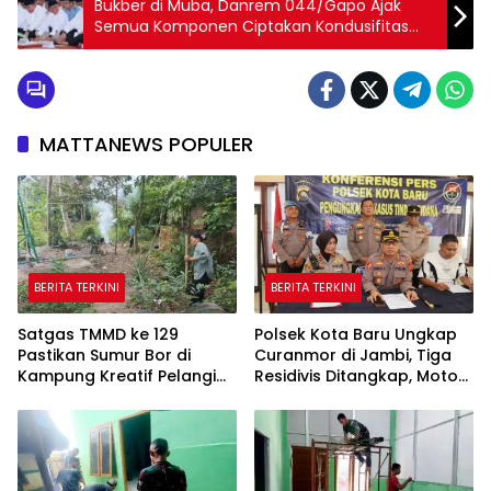
Bukber di Muba, Danrem 044/Gapo Ajak
Semua Komponen Ciptakan Kondusifitas
Wilayah
MATTANEWS POPULER
BERITA TERKINI
BERITA TERKINI
Satgas TMMD ke 129
Polsek Kota Baru Ungkap
Pastikan Sumur Bor di
Curanmor di Jambi, Tiga
Kampung Kreatif Pelangi
Residivis Ditangkap, Motor
Bisa Digunakan
Korban Diamankan