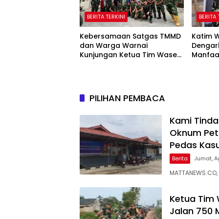
BERITA TERKINI
BERITA 
Kebersamaan Satgas TMMD
Katim 
dan Warga Warnai
Dengar
Kunjungan Ketua Tim Wasev
Manfaa
TMMD ke-129
129 Ko
PILIHAN PEMBACA
Kami Tindak
Oknum Petu
Pedas Kasu
Berita
Jumat, A
MATTANEWS.CO,
Ketua Tim
Jalan 750 