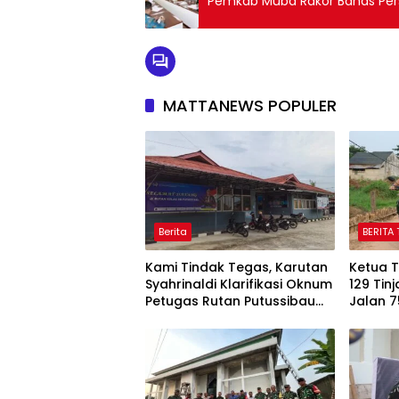
Pemkab Muba Rakor Bahas Persi
MATTANEWS POPULER
Berita
BERITA 
Kami Tindak Tegas, Karutan
Ketua 
Syahrinaldi Klarifikasi Oknum
129 Ti
Petugas Rutan Putussibau
Jalan 7
Terseret Komentar Pedas
Kelura
Kasus Pasien BPJS