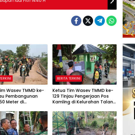
apan Idul Fitri 1440 H
TERKINI
BERITA TERKINI
Tim Wasev TMMD ke-
Ketua Tim Wasev TMMD ke-
njau Pembangunan
129 Tinjau Pengerjaan Pos
50 Meter di
Kamling di Kelurahan Talang
han Talang Jambe
Jambe