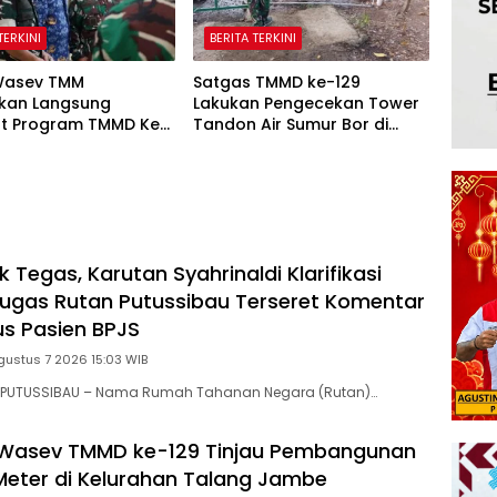
TERKINI
BERITA TERKINI
Wasev TMM
Satgas TMMD ke-129
kan Langsung
Lakukan Pengecekan Tower
t Program TMMD Ke-
Tandon Air Sumur Bor di
dim 0418/Palembang
Kampung Kreatif Pelangi
 Tegas, Karutan Syahrinaldi Klarifikasi
gas Rutan Putussibau Terseret Komentar
s Pasien BPJS
gustus 7 2026 15:03 WIB
 PUTUSSIBAU – Nama Rumah Tahanan Negara (Rutan)…
 Wasev TMMD ke-129 Tinjau Pembangunan
Meter di Kelurahan Talang Jambe