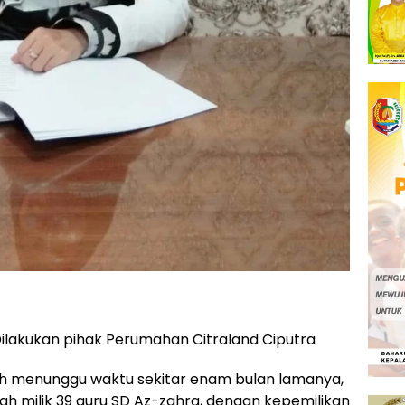
ilakukan pihak Perumahan Citraland Ciputra
h menunggu waktu sekitar enam bulan lamanya,
ah milik 39 guru SD Az-zahra, dengan kepemilikan