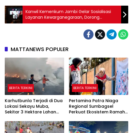
Kanwil Kemenkum Jambi Gelar Sosialisasi
Layanan Kewarganegaraan, Dorong
Kepastian Hukum bagi Masyarakat
MATTANEWS POPULER
BERITA TERKINI
BERITA TERKINI
Karhutbunla Terjadi di Dua
Pertamina Patra Niaga
Lokasi Sekayu Muba,
Regional Sumbagsel
Sekitar 3 Hektare Lahan
Perkuat Ekosistem Ramah
Terbakar
Anak melalui Program
TAMASYA