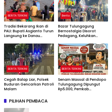
BERITA TERKINI
Berita
Tradisi Bekarang Ikan di
Bazar Tulungagung
PALI: Bupati Asgianto Turun
Bernostalgia Disorot
Langsung ke Danau
Pedagang, Keluhkan
Sebetung
Pungutan Kebersihan
hingga Listrik Sering Mati
BERITA TERKINI
BERITA TERKINI
Cegah Balap Liar, Polsek
Senam Massal di Pendopo
Buduran Gencarkan Patroli
Tulungagung Dipungut
Malam
Rp5.000, Pemkab
Tegaskan Bukan Kegiatan
Pemerintah
PILIHAN PEMBACA