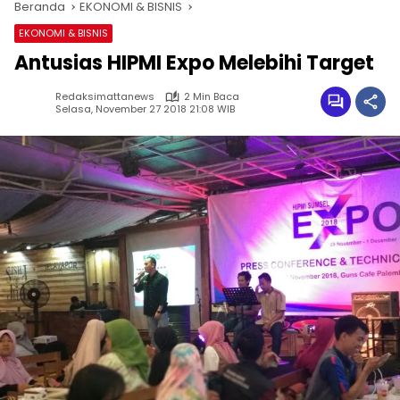
Beranda
EKONOMI & BISNIS
EKONOMI & BISNIS
Antusias HIPMI Expo Melebihi Target
Redaksimattanews
2 Min Baca
Selasa, November 27 2018 21:08 WIB