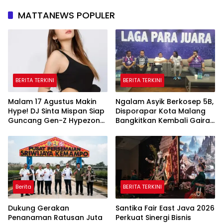
MATTANEWS POPULER
BERITA TERKINI
BERITA TERKINI
Malam 17 Agustus Makin
Ngalam Asyik Berkosep 5B,
Hype! DJ Sinta Mispan Siap
Disporapar Kota Malang
Guncang Gen-Z Hypezone
Bangkitkan Kembali Gairah
Palembang
Tinju Profesional
Berita
BERITA TERKINI
Dukung Gerakan
Santika Fair East Java 2026
Penanaman Ratusan Juta
Perkuat Sinergi Bisnis