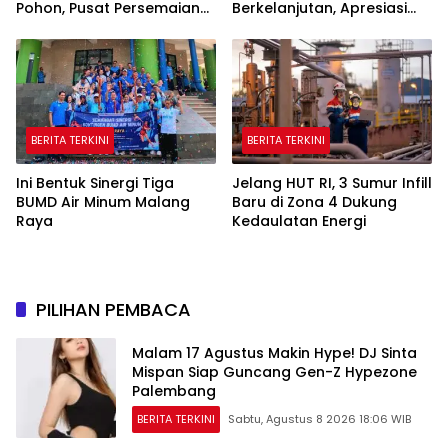
Pohon, Pusat Persemaian
Berkelanjutan, Apresiasi
Sriwijaya Kemampo
Mitra Korporasi Lewat
Perkuat Jaringan
Corporate Award
Persemaian Nasional*
BERITA TERKINI
BERITA TERKINI
Ini Bentuk Sinergi Tiga
Jelang HUT RI, 3 Sumur Infill
BUMD Air Minum Malang
Baru di Zona 4 Dukung
Raya
Kedaulatan Energi
PILIHAN PEMBACA
Malam 17 Agustus Makin Hype! DJ Sinta
Mispan Siap Guncang Gen-Z Hypezone
Palembang
BERITA TERKINI
Sabtu, Agustus 8 2026 18:06 WIB