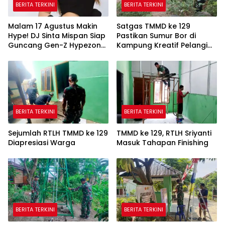
BERITA TERKINI
BERITA TERKINI
Malam 17 Agustus Makin
Satgas TMMD ke 129
Hype! DJ Sinta Mispan Siap
Pastikan Sumur Bor di
Guncang Gen-Z Hypezone
Kampung Kreatif Pelangi
Palembang
Bisa Digunakan
BERITA TERKINI
BERITA TERKINI
Sejumlah RTLH TMMD ke 129
TMMD ke 129, RTLH Sriyanti
Diapresiasi Warga
Masuk Tahapan Finishing
BERITA TERKINI
BERITA TERKINI