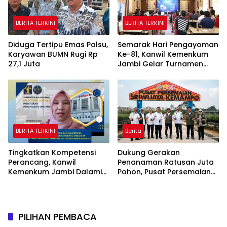
BERITA TERKINI
BERITA TERKINI
Diduga Tertipu Emas Palsu,
Semarak Hari Pengayoman
Karyawan BUMN Rugi Rp
Ke-81, Kanwil Kemenkum
27,1 Juta
Jambi Gelar Turnamen
Domino, Catur, dan E-Sport
BERITA TERKINI
Berita
Tingkatkan Kompetensi
Dukung Gerakan
Perancang, Kanwil
Penanaman Ratusan Juta
Kemenkum Jambi Dalami
Pohon, Pusat Persemaian
Urgensi Pengundangan
Sriwijaya Kemampo
Peraturan Perundang-
Perkuat Jaringan
undangan
Persemaian Nasional*
PILIHAN PEMBACA