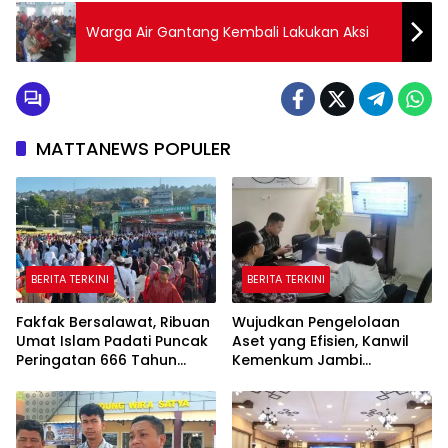
Warga Air Gantang Kembali Lakukan Aksi
MATTANEWS POPULER
BERITA TERKINI
BERITA TERKINI
Fakfak Bersalawat, Ribuan
Wujudkan Pengelolaan
Umat Islam Padati Puncak
Aset yang Efisien, Kanwil
Peringatan 666 Tahun
Kemenkum Jambi
Islam Masuk Tanah Papua
Laksanakan Lelang BMN
Secara Transparan