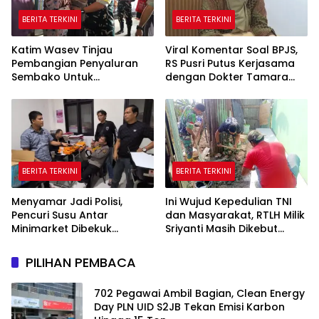
BERITA TERKINI
BERITA TERKINI
Katim Wasev Tinjau
Viral Komentar Soal BPJS,
Pembangian Penyaluran
RS Pusri Putus Kerjasama
Sembako Untuk
dengan Dokter Tamara
Masyarakat
dan Akui Rating Menurun
BERITA TERKINI
BERITA TERKINI
Menyamar Jadi Polisi,
Ini Wujud Kepedulian TNI
Pencuri Susu Antar
dan Masyarakat, RTLH Milik
Minimarket Dibekuk
Sriyanti Masih Dikebut
Jatanras Polda Sumsel
Satgas TMMD
PILIHAN PEMBACA
702 Pegawai Ambil Bagian, Clean Energy
Day PLN UID S2JB Tekan Emisi Karbon