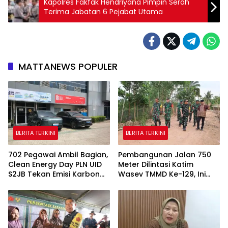
Kapolres Fakfak Hendriyana Pimpin Serah
Terima Jabatan 6 Pejabat Utama
MATTANEWS POPULER
BERITA TERKINI
BERITA TERKINI
702 Pegawai Ambil Bagian,
Pembangunan Jalan 750
Clean Energy Day PLN UID
Meter Dilintasi Katim
S2JB Tekan Emisi Karbon
Wasev TMMD Ke-129, Ini
Hingga 15 Ton
yang Disampaikan