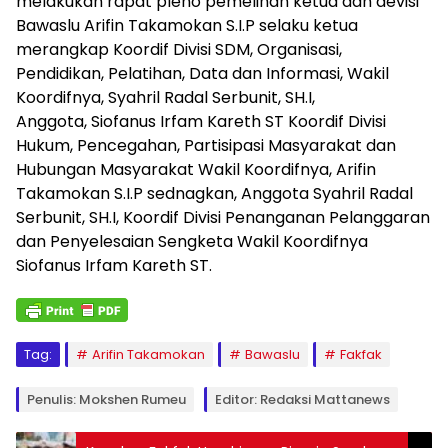
melakukan rapat pleno pemelihan ketua dan devisi
Bawaslu Arifin Takamokan S.I.P selaku ketua
merangkap Koordif Divisi SDM, Organisasi,
Pendidikan, Pelatihan, Data dan Informasi, Wakil
Koordifnya, Syahril Radal Serbunit, SH.I,
Anggota, Siofanus Irfam Kareth ST Koordif Divisi
Hukum, Pencegahan, Partisipasi Masyarakat dan
Hubungan Masyarakat Wakil Koordifnya, Arifin
Takamokan S.I.P sednagkan, Anggota Syahril Radal
Serbunit, SH.I, Koordif Divisi Penanganan Pelanggaran
dan Penyelesaian Sengketa Wakil Koordifnya
Siofanus Irfam Kareth ST.
Tag:
Arifin Takamokan
Bawaslu
Fakfak
Penulis: Mokshen Rumeu
Editor: Redaksi Mattanews