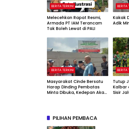
BERITA TERKINI
BERITA 
Melecehkan Rapat Resmi,
Kakak D
Armada PT IAM Terancam
Adik Mi
Tak Boleh Lewat di PALI
BERITA TERKINI
BERITA 
Masyarakat Cinde Bersatu
Tutup J
Harap Dinding Pembatas
Kalbar
Minta Dibuka, Kedepan Akan
Sisir Ja
Ada Aksi Demo
Nanga 
PILIHAN PEMBACA