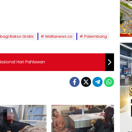
bagi Bakso Gratis
Mattanews.co
Palembang
Nasional Hari Pahlawan