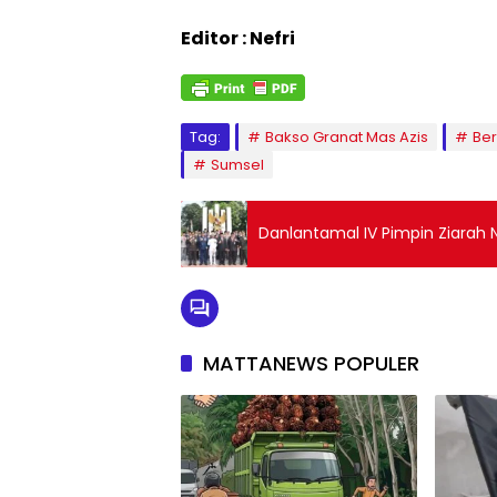
Editor : Nefri
Tag:
Bakso Granat Mas Azis
Ber
Sumsel
Danlantamal IV Pimpin Ziarah 
MATTANEWS POPULER