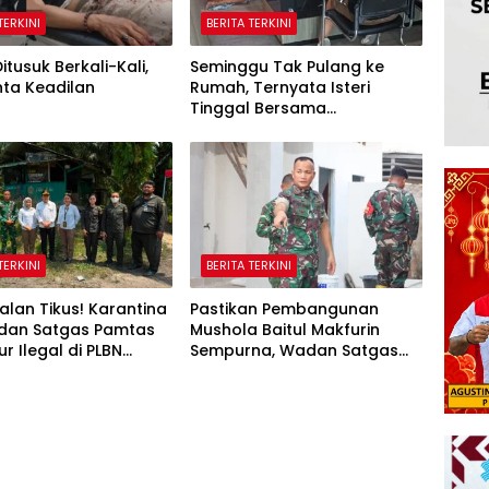
TERKINI
BERITA TERKINI
itusuk Berkali-Kali,
Seminggu Tak Pulang ke
nta Keadilan
Rumah, Ternyata Isteri
Tinggal Bersama
Selingkuhan
TERKINI
BERITA TERKINI
alan Tikus! Karantina
Pastikan Pembangunan
 dan Satgas Pamtas
Mushola Baitul Makfurin
lur Ilegal di PLBN
Sempurna, Wadan Satgas
Badau
TMMD Cek Langsung ke
Lokasi