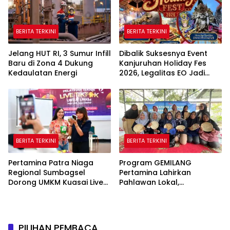
BERITA TERKINI
BERITA TERKINI
Jelang HUT RI, 3 Sumur Infill
Dibalik Suksesnya Event
Baru di Zona 4 Dukung
Kanjuruhan Holiday Fes
Kedaulatan Energi
2026, Legalitas EO Jadi
Sorotan Publik
BERITA TERKINI
BERITA TERKINI
Pertamina Patra Niaga
Program GEMILANG
Regional Sumbagsel
Pertamina Lahirkan
Dorong UMKM Kuasai Live
Pahlawan Lokal,
Media Sosial Lewat
Perempuan Sukakarya
Pelatihan “Jago Live, Jago
Mandiri Lewat Pinang
Closing”
PILIHAN PEMBACA