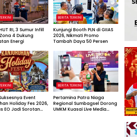
TERKINI
BERITA TERKINI
UT RI, 3 Sumur Infill
Kunjungi Booth PLN di GIIAS
 Zona 4 Dukung
2026, Nikmati Promo
tan Energi
Tambah Daya 50 Persen
TERKINI
BERITA TERKINI
 Suksesnya Event
Pertamina Patra Niaga
han Holiday Fes 2026,
Regional Sumbagsel Dorong
as EO Jadi Sorotan
UMKM Kuasai Live Media
Sosial Lewat Pelatihan “Jago
Live, Jago Closing”