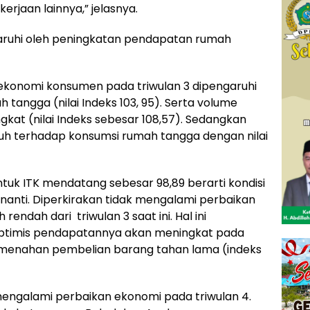
erjaan lainnya,” jelasnya.
garuhi oleh peningkatan pendapatan rumah
 ekonomi konsumen pada triwulan 3 dipengaruhi
tangga (nilai Indeks 103, 95). Serta volume
at (nilai Indeks sebesar 108,57). Sedangkan
garuh terhadap konsumsi rumah tangga dengan nilai
tuk ITK mendatang sebesar 98,89 berarti kondisi
nanti. Diperkirakan tidak mengalami perbaikan
endah dari triwulan 3 saat ini. Hal ini
ptimis pendapatannya akan meningkat pada
it menahan pembelian barang tahan lama (indeks
mengalami perbaikan ekonomi pada triwulan 4.