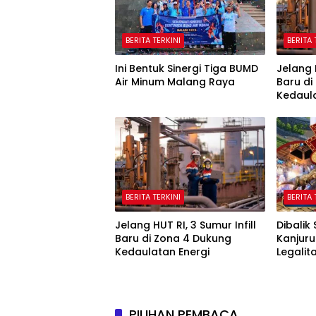
BERITA TERKINI
BERITA 
Ini Bentuk Sinergi Tiga BUMD
Jelang H
Air Minum Malang Raya
Baru di
Kedaula
BERITA TERKINI
BERITA 
Jelang HUT RI, 3 Sumur Infill
Dibalik
Baru di Zona 4 Dukung
Kanjuru
Kedaulatan Energi
Legalit
Publik
PILIHAN PEMBACA