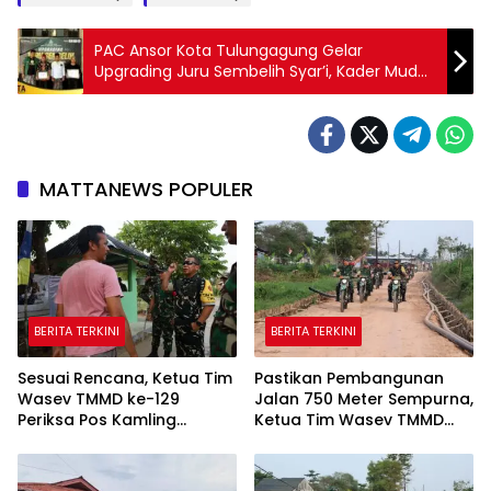
PAC Ansor Kota Tulungagung Gelar
Upgrading Juru Sembelih Syar’i, Kader Muda
Dibekali Teknik Penyembelihan Halal
MATTANEWS POPULER
BERITA TERKINI
BERITA TERKINI
Sesuai Rencana, Ketua Tim
Pastikan Pembangunan
Wasev TMMD ke-129
Jalan 750 Meter Sempurna,
Periksa Pos Kamling
Ketua Tim Wasev TMMD
Kelurahan Talang Jambe
ke-129 Tinjau Lokasi
Menggunakan Trail