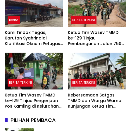
Berita
BERITA TERKINI
Kami Tindak Tegas,
Ketua Tim Wasev TMMD
Karutan Syahrinaldi
ke-129 Tinjau
Klarifikasi Oknum Petugas
Pembangunan Jalan 750
Rutan Putussibau Terseret
Meter di Kelurahan Talang
Komentar Pedas Kasus
Jambe
Pasien BPJS
BERITA TERKINI
BERITA TERKINI
Ketua Tim Wasev TMMD
Kebersamaan Satgas
ke-129 Tinjau Pengerjaan
TMMD dan Warga Warnai
Pos Kamling di Kelurahan
Kunjungan Ketua Tim
Talang Jambe
Wasev TMMD ke-129
PILIHAN PEMBACA