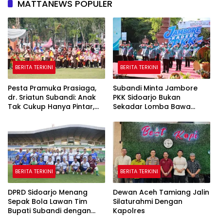
MATTANEWS POPULER
BERITA TERKINI
BERITA TERKINI
Pesta Pramuka Prasiaga,
Subandi Minta Jambore
dr. Sriatun Subandi: Anak
PKK Sidoarjo Bukan
Tak Cukup Hanya Pintar,
Sekadar Lomba Bawa
Karakter Baik Harus
Pulang Piala tapi Juga Ilmu
Dibentuk Sejak Dini
untuk Warga
BERITA TERKINI
BERITA TERKINI
DPRD Sidoarjo Menang
Dewan Aceh Tamiang Jalin
Sepak Bola Lawan Tim
Silaturahmi Dengan
Bupati Subandi dengan
Kapolres