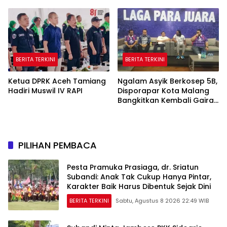
Skor 3-1 di Gelora Delta
BERITA TERKINI
BERITA TERKINI
Ketua DPRK Aceh Tamiang
Ngalam Asyik Berkosep 5B,
Hadiri Muswil IV RAPI
Disporapar Kota Malang
Bangkitkan Kembali Gairah
Tinju Profesional
PILIHAN PEMBACA
Pesta Pramuka Prasiaga, dr. Sriatun
Subandi: Anak Tak Cukup Hanya Pintar,
Karakter Baik Harus Dibentuk Sejak Dini
BERITA TERKINI
Sabtu, Agustus 8 2026 22:49 WIB