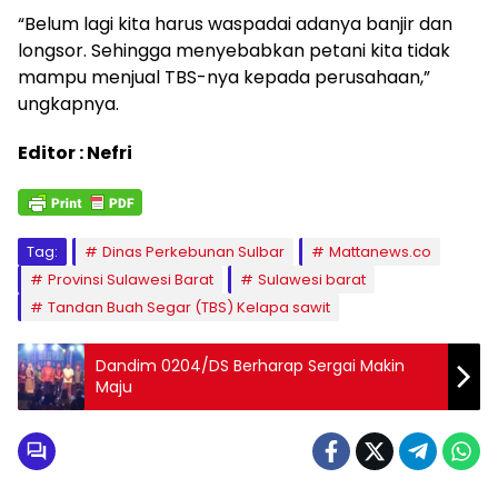
“Belum lagi kita harus waspadai adanya banjir dan
longsor. Sehingga menyebabkan petani kita tidak
mampu menjual TBS-nya kepada perusahaan,”
ungkapnya.
Editor : Nefri
Tag:
Dinas Perkebunan Sulbar
Mattanews.co
Provinsi Sulawesi Barat
Sulawesi barat
Tandan Buah Segar (TBS) Kelapa sawit
Dandim 0204/DS Berharap Sergai Makin
Maju