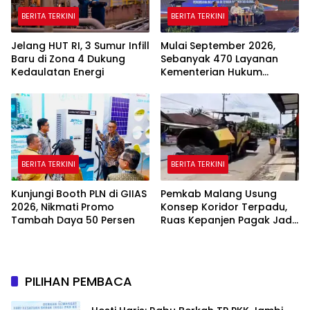
BERITA TERKINI
BERITA TERKINI
Jelang HUT RI, 3 Sumur Infill
Mulai September 2026,
Baru di Zona 4 Dukung
Sebanyak 470 Layanan
Kedaulatan Energi
Kementerian Hukum
Beralih Sepenuhnya ke
Sistem Digital
BERITA TERKINI
BERITA TERKINI
Kunjungi Booth PLN di GIIAS
Pemkab Malang Usung
2026, Nikmati Promo
Konsep Koridor Terpadu,
Tambah Daya 50 Persen
Ruas Kepanjen Pagak Jadi
Pilot Project
PILIHAN PEMBACA