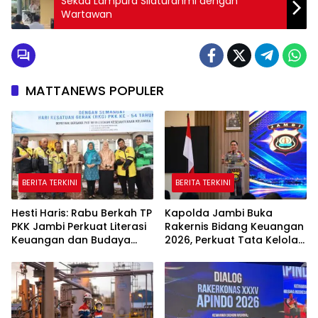
Sekda Lampura Silaturahmi dengan
Wartawan
MATTANEWS POPULER
BERITA TERKINI
BERITA TERKINI
Hesti Haris: Rabu Berkah TP
Kapolda Jambi Buka
PKK Jambi Perkuat Literasi
Rakernis Bidang Keuangan
Keuangan dan Budaya
2026, Perkuat Tata Kelola
Kelola Sampah dari Rumah
Keuangan yang
Transparan dan Akuntabel