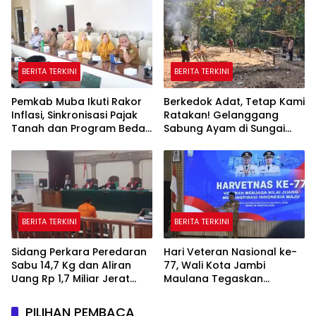
Rumah Betang
BERITA TERKINI
BERITA TERKINI
Pemkab Muba Ikuti Rakor
Berkedok Adat, Tetap Kami
Inflasi, Sinkronisasi Pajak
Ratakan! Gelanggang
Tanah dan Program Bedah
Sabung Ayam di Sungai
Rumah Dipercepat
Mali Dibakar Polsek Silat
Hilir
BERITA TERKINI
BERITA TERKINI
Sidang Perkara Peredaran
Hari Veteran Nasional ke-
Sabu 14,7 Kg dan Aliran
77, Wali Kota Jambi
Uang Rp 1,7 Miliar Jerat
Maulana Tegaskan
Terdakwa Angga Prasetyo
Perhatian untuk Para
Pejuang
PILIHAN PEMBACA