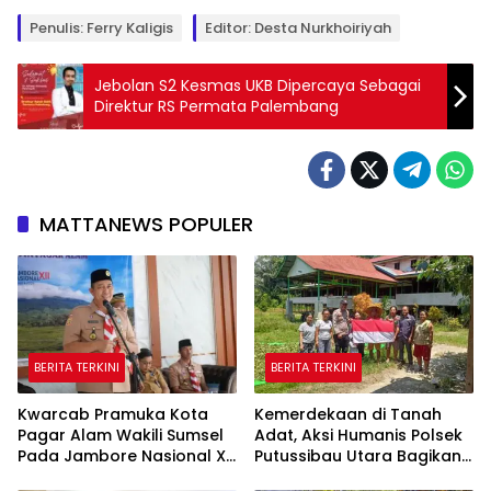
Penulis: Ferry Kaligis
Editor: Desta Nurkhoiriyah
Jebolan S2 Kesmas UKB Dipercaya Sebagai
Direktur RS Permata Palembang
MATTANEWS POPULER
BERITA TERKINI
BERITA TERKINI
Kwarcab Pramuka Kota
Kemerdekaan di Tanah
Pagar Alam Wakili Sumsel
Adat, Aksi Humanis Polsek
Pada Jambore Nasional XII
Putussibau Utara Bagikan
Cibubur
Bendera Merah Putih di