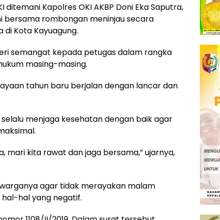
I ditemani Kapolres OKI AKBP Doni Eka Saputra,
oni bersama rombongan meninjau secara
 di Kota Kayuagung.
beri semangat kepada petugas dalam rangka
h hukum masing-masing.
erayaan tahun baru berjalan dengan lancar dan
 selalu menjaga kesehatan dengan baik agar
maksimal.
a, mari kita rawat dan jaga bersama,” ujarnya,
warganya agar tidak merayakan malam
hal-hal yang negatif.
omor 1108/II/2019. Dalam surat tersebut