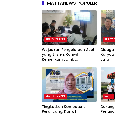
MATTANEWS POPULER
BERITA TERKINI
BERITA 
Wujudkan Pengelolaan Aset
Diduga 
yang Efisien, Kanwil
Karyaw
Kemenkum Jambi
Juta
Laksanakan Lelang BMN
Secara Transparan
BERITA TERKINI
Berita
Tingkatkan Kompetensi
Dukung
Perancang, Kanwil
Penana