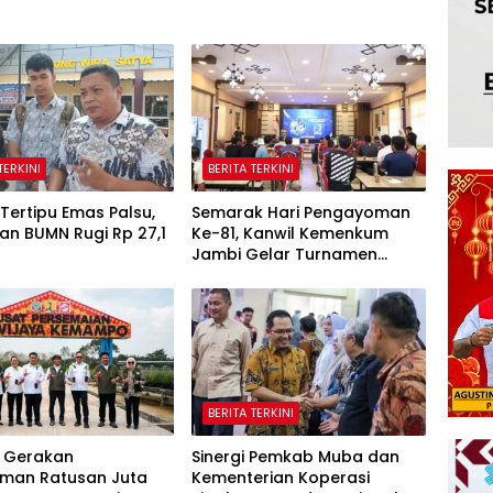
TERKINI
BERITA TERKINI
Tertipu Emas Palsu,
Semarak Hari Pengayoman
an BUMN Rugi Rp 27,1
Ke-81, Kanwil Kemenkum
Jambi Gelar Turnamen
Domino, Catur, dan E-Sport
BERITA TERKINI
 Gerakan
Sinergi Pemkab Muba dan
man Ratusan Juta
Kementerian Koperasi