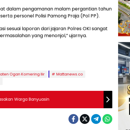
libat dalam pengamanan malam pergantian tahun
TNI serta personel Polisi Pamong Praja (Pol PP).
i sesuai laporan dari jajaran Polres OKI sangat
ermasalahan yang menonjol,” ujarnya.
ten Ogan Komering Ilir
Mattanews.co
n
rasakan Warga Banyuasin