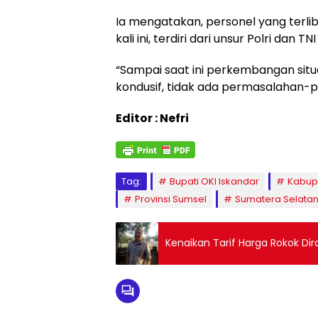
Ia mengatakan, personel yang ter
kali ini, terdiri dari unsur Polri dan 
“Sampai saat ini perkembangan situas
kondusif, tidak ada permasalahan-p
Editor : Nefri
Tag:
Bupati OKI Iskandar
Kabupa
Provinsi Sumsel
Sumatera Selata
Kenaikan Tarif Harga Rokok Di