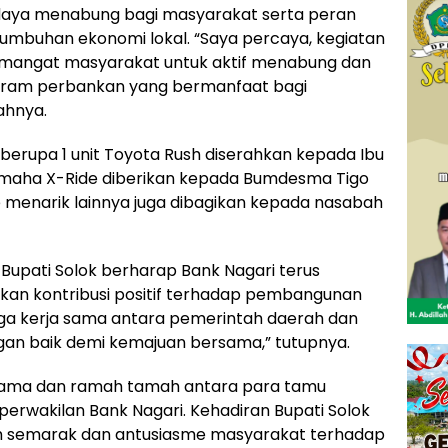
daya menabung bagi masyarakat serta peran
mbuhan ekonomi lokal. “Saya percaya, kegiatan
emangat masyarakat untuk aktif menabung dan
gram perbankan yang bermanfaat bagi
ahnya.
berupa 1 unit Toyota Rush diserahkan kepada Ibu
Yamaha X-Ride diberikan kepada Bumdesma Tigo
ize menarik lainnya juga dibagikan kepada nasabah
 Bupati Solok berharap Bank Nagari terus
n kontribusi positif terhadap pembangunan
ga kerja sama antara pemerintah daerah dan
ngan baik demi kemajuan bersama,” tutupnya.
ersama dan ramah tamah antara para tamu
erwakilan Bank Nagari. Kehadiran Bupati Solok
h semarak dan antusiasme masyarakat terhadap