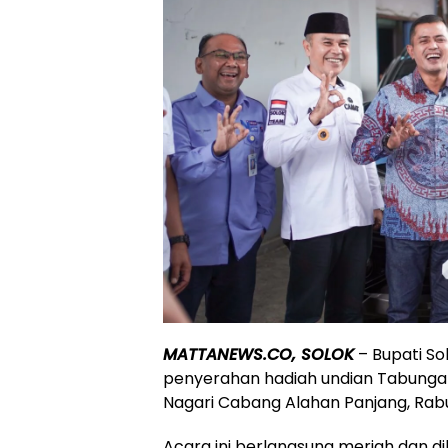
MATTANEWS.CO, SOLOK
– Bupati So
penyerahan hadiah undian Tabungan 
Nagari Cabang Alahan Panjang, Rabu
Acara ini berlangsung meriah dan di