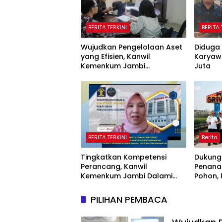
BERITA TERKINI
BERITA 
Wujudkan Pengelolaan Aset
Diduga 
yang Efisien, Kanwil
Karyaw
Kemenkum Jambi
Juta
Laksanakan Lelang BMN
Secara Transparan
BERITA TERKINI
Berita
Tingkatkan Kompetensi
Dukung
Perancang, Kanwil
Penana
Kemenkum Jambi Dalami
Pohon,
Urgensi Pengundangan
Sriwij
Peraturan Perundang-
Jaring
PILIHAN PEMBACA
undangan
Nasiona