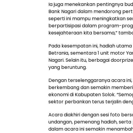
Ia juga menekankan pentingnya bu
Bank Nagari dalam mendorong pertu
seperti ini mampu meningkatkan s
berpartisipasi dalam program-pro
kesejahteraan kita bersama,” tamb
Pada kesempatan ini, hadiah utama 
Betrania, sementara 1 unit motor 
Nagari. Selain itu, berbagai doorpr
yang beruntung.
Dengan terselenggaranya acara ini,
berkembang dan semakin memberika
ekonomi di Kabupaten Solok. “Semo
sektor perbankan terus terjalin de
Acara diakhiri dengan sesi foto b
undangan, pemenang hadiah, serta p
dalam acara ini semakin menamba