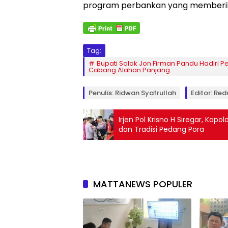
program perbankan yang memberik
Tag:
Bupati Solok Jon Firman Pandu Hadiri 
Cabang Alahan Panjang
Penulis: Ridwan Syafrullah
Editor: Red
Irjen Pol Krisno H Siregar, K
dan Tradisi Pedang Pora
MATTANEWS POPULER