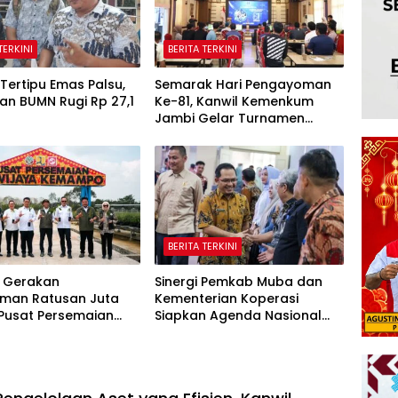
TERKINI
BERITA TERKINI
Tertipu Emas Palsu,
Semarak Hari Pengayoman
an BUMN Rugi Rp 27,1
Ke-81, Kanwil Kemenkum
Jambi Gelar Turnamen
Domino, Catur, dan E-Sport
BERITA TERKINI
 Gerakan
Sinergi Pemkab Muba dan
man Ratusan Juta
Kementerian Koperasi
 Pusat Persemaian
Siapkan Agenda Nasional
aya Kemampo Perkuat
Hilirisasi Kelapa Sawit
an Persemaian
l*