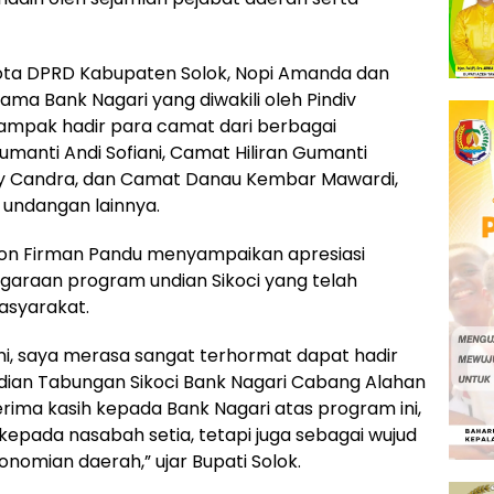
ggota DPRD Kabupaten Solok, Nopi Amanda dan
tama Bank Nagari yang diwakili oleh Pindiv
, tampak hadir para camat dari berbagai
anti Andi Sofiani, Camat Hiliran Gumanti
ry Candra, dan Camat Danau Kembar Mawardi,
undangan lainnya.
Jon Firman Pandu menyampaikan apresiasi
garaan program undian Sikoci yang telah
asyarakat.
ni, saya merasa sangat terhormat dapat hadir
ian Tabungan Sikoci Bank Nagari Cabang Alahan
rima kasih kepada Bank Nagari atas program ini,
kepada nasabah setia, tetapi juga sebagai wujud
mian daerah,” ujar Bupati Solok.