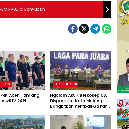
PBM PAUD di Banyuasin
TERKINI
BERITA TERKINI
DPRK Aceh Tamiang
Ngalam Asyik Berkosep 5B,
Muswil IV RAPI
Disporapar Kota Malang
Bangkitkan Kembali Gairah
Tinju Profesional