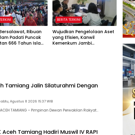
TERKINI
BERITA TERKINI
Bersalawat, Ribuan
Wujudkan Pengelolaan Aset
slam Padati Puncak
yang Efisien, Kanwil
tan 666 Tahun Islam
Kemenkum Jambi
Tanah Papua
Laksanakan Lelang BMN
Secara Transparan
 Tamiang Jalin Silaturahmi Dengan
Sabtu, Agustus 8 2026 15:37 WIB
ACEH TAMIANG – Pimpinan Dewan Perwakilan Rakyat…
 Aceh Tamiang Hadiri Muswil IV RAPI