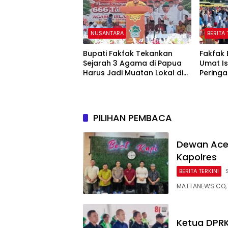
NUSANTARA
BERITA 
Bupati Fakfak Tekankan
Fakfak 
Sejarah 3 Agama di Papua
Umat I
Harus Jadi Muatan Lokal di
Peringa
Sekolah
Masuk 
PILIHAN PEMBACA
Dewan Aceh
Kapolres
BERITA TERKINI
MATTANEWS.CO, 
Ketua DPRK