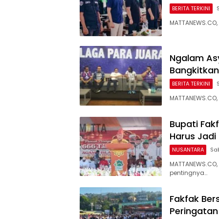
BERITA TERKINI
MATTANEWS.CO, 
Ngalam Asy
Bangkitkan
BERITA TERKINI
MATTANEWS.CO, 
Bupati Fak
Harus Jadi
NUSANTARA
Sab
MATTANEWS.CO, 
pentingnya…
Fakfak Ber
Peringatan