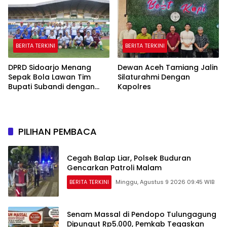
BERITA TERKINI
BERITA TERKINI
DPRD Sidoarjo Menang
Dewan Aceh Tamiang Jalin
Sepak Bola Lawan Tim
Silaturahmi Dengan
Bupati Subandi dengan
Kapolres
Skor 3-1 di Gelora Delta
PILIHAN PEMBACA
Cegah Balap Liar, Polsek Buduran
Gencarkan Patroli Malam
BERITA TERKINI
Minggu, Agustus 9 2026 09:45 WIB
Senam Massal di Pendopo Tulungagung
Dipungut Rp5.000, Pemkab Tegaskan