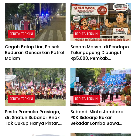
BERITA TERKINI
BERITA TERKINI
Cegah Balap Liar, Polsek
Senam Massal di Pendopo
Buduran Gencarkan Patroli
Tulungagung Dipungut
Malam
Rp5.000, Pemkab
Tegaskan Bukan Kegiatan
Pemerintah
BERITA TERKINI
BERITA TERKINI
Pesta Pramuka Prasiaga,
Subandi Minta Jambore
dr. Sriatun Subandi: Anak
PKK Sidoarjo Bukan
Tak Cukup Hanya Pintar,
Sekadar Lomba Bawa
Karakter Baik Harus
Pulang Piala tapi Juga Ilmu
Dibentuk Sejak Dini
untuk Warga