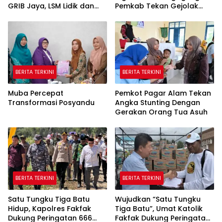
GRIB Jaya, LSM Lidik dan
Pemkab Tekan Gejolak
Warga PALI
Harga dan Jaga Daya Beli
Warga
BERITA TERKINI
BERITA TERKINI
Muba Percepat
Pemkot Pagar Alam Tekan
Transformasi Posyandu
Angka Stunting Dengan
Gerakan Orang Tua Asuh
BERITA TERKINI
BERITA TERKINI
Satu Tungku Tiga Batu
Wujudkan “Satu Tungku
Hidup, Kapolres Fakfak
Tiga Batu”, Umat Katolik
Dukung Peringatan 666
Fakfak Dukung Peringatan