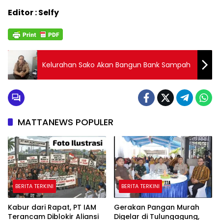
Editor : Selfy
Kelurahan Sako Akan Bangun Bank Sampah
MATTANEWS POPULER
BERITA TERKINI
BERITA TERKINI
Kabur dari Rapat, PT IAM
Gerakan Pangan Murah
Terancam Diblokir Aliansi
Digelar di Tulungagung,