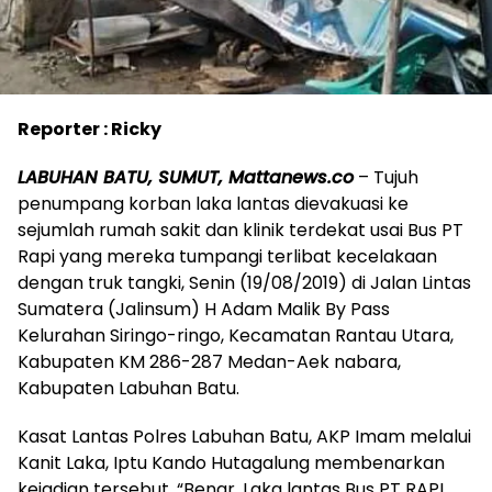
Reporter : Ricky
LABUHAN BATU, SUMUT, Mattanews.co
– Tujuh
penumpang korban laka lantas dievakuasi ke
sejumlah rumah sakit dan klinik terdekat usai Bus PT
Rapi yang mereka tumpangi terlibat kecelakaan
dengan truk tangki, Senin (19/08/2019) di Jalan Lintas
Sumatera (Jalinsum) H Adam Malik By Pass
Kelurahan Siringo-ringo, Kecamatan Rantau Utara,
Kabupaten KM 286-287 Medan-Aek nabara,
Kabupaten Labuhan Batu.
Kasat Lantas Polres Labuhan Batu, AKP Imam melalui
Kanit Laka, Iptu Kando Hutagalung membenarkan
kejadian tersebut. “Benar, Laka lantas Bus PT RAPI