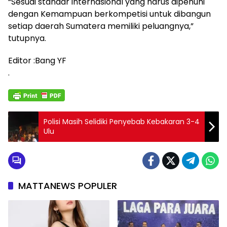
“Sesuai standar internasional yang harus dipenuhi
dengan Kemampuan berkompetisi untuk dibangun
setiap daerah Sumatera memiliki peluangnya,”
tutupnya.
Editor :Bang YF
.
Polisi Masih Selidiki Penyebab Kebakaran 3-4
Ulu
MATTANEWS POPULER