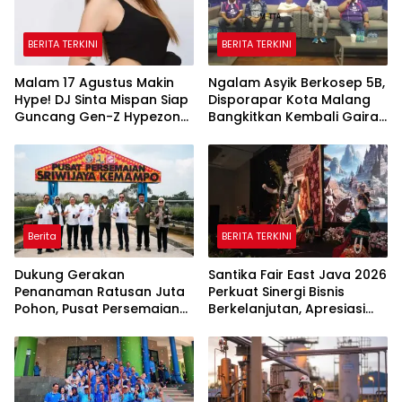
BERITA TERKINI
BERITA TERKINI
Malam 17 Agustus Makin
Ngalam Asyik Berkosep 5B,
Hype! DJ Sinta Mispan Siap
Disporapar Kota Malang
Guncang Gen-Z Hypezone
Bangkitkan Kembali Gairah
Palembang
Tinju Profesional
Berita
BERITA TERKINI
Dukung Gerakan
Santika Fair East Java 2026
Penanaman Ratusan Juta
Perkuat Sinergi Bisnis
Pohon, Pusat Persemaian
Berkelanjutan, Apresiasi
Sriwijaya Kemampo
Mitra Korporasi Lewat
Perkuat Jaringan
Corporate Award
Persemaian Nasional*