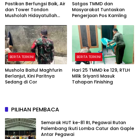
Pastikan Berfungsi Baik, Air
Satgas TMMD dan
dan Tower Tondon
Masyarakat Tuntaskan
Musholah Hidayatullah
Pengerjaan Pos Kamling
Dicek Satgas TMMD
BERITA TERKINI
BERITA TERKINI
Mushola Baitul Maghfurin
Hari 25 TMMD ke 129, RTLH
Berlanjut, Kini Paritnya
Milik Sriyanti Masuk
Sedang di Cor
Tahapan Finishing
PILIHAN PEMBACA
Semarak HUT ke-81 RI, Pegawai Rutan
Palembang Ikuti Lomba Catur dan Gaple
Antar Pegawai