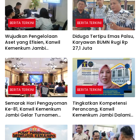
BERITA TERKINI
BERITA TERKINI
Wujudkan Pengelolaan
Diduga Tertipu Emas Palsu,
Aset yang Efisien, Kanwil
Karyawan BUMN Rugi Rp
Kemenkum Jambi
27,1 Juta
Laksanakan Lelang BMN
Secara Transparan
BERITA TERKINI
BERITA TERKINI
Semarak Hari Pengayoman
Tingkatkan Kompetensi
Ke-81, Kanwil Kemenkum
Perancang, Kanwil
Jambi Gelar Turnamen
Kemenkum Jambi Dalami
Domino, Catur, dan E-Sport
Urgensi Pengundangan
Peraturan Perundang-
undangan