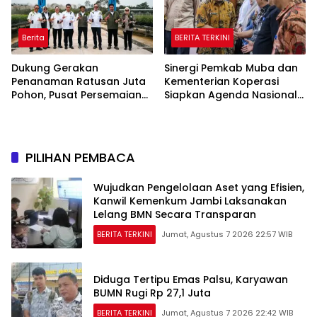
Berita
BERITA TERKINI
Dukung Gerakan
Sinergi Pemkab Muba dan
Penanaman Ratusan Juta
Kementerian Koperasi
Pohon, Pusat Persemaian
Siapkan Agenda Nasional
Sriwijaya Kemampo
Hilirisasi Kelapa Sawit
Perkuat Jaringan
Persemaian Nasional*
PILIHAN PEMBACA
Wujudkan Pengelolaan Aset yang Efisien,
Kanwil Kemenkum Jambi Laksanakan
Lelang BMN Secara Transparan
BERITA TERKINI
Jumat, Agustus 7 2026 22:57 WIB
Diduga Tertipu Emas Palsu, Karyawan
BUMN Rugi Rp 27,1 Juta
BERITA TERKINI
Jumat, Agustus 7 2026 22:42 WIB