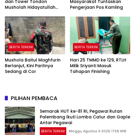
dan Tower Tondon
Masyarakat Tuntaskan
Musholah Hidayatullah
Pengerjaan Pos Kamling
Dicek Satgas TMMD
BERITA TERKINI
BERITA TERKINI
Mushola Baitul Maghfurin
Hari 25 TMMD ke 129, RTLH
Berlanjut, Kini Paritnya
Milik Sriyanti Masuk
Sedang di Cor
Tahapan Finishing
PILIHAN PEMBACA
Semarak HUT ke-81 RI, Pegawai Rutan
Palembang Ikuti Lomba Catur dan Gaple
Antar Pegawai
BERITA TERKINI
Minggu, Agustus 9 2026 17:58 WIB