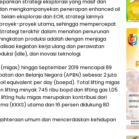
pankan strategi eksplorasi yang masif dan
ng dan mengkampanyekan penerapan enhanced oil
Selain eksplorasi dan EOR, strategi lainnya
 proyek-proyek utama, sehingga mempercepat
. Strategi terakhir dalam menahan penurunan
ningkatan produksi adalah dengan menjaga
malisasi kegiatan kerja ulang dan perawatan
uksi (idle), dan inovasi teknologi.
umi (migas) hingga September 2019 mencapai 89
atan dan Belanja Negara (APBN) sebesar 2 juta
oil equivalent per day (boepd). Total lifting migas
 lifting minyak 745 ribu bopd dan lifting gas 1,05
lifting hulu migas merupakan kontribusi dari
ama (KKKS) utama dan 16 persen didukung 80
ejahteraan umum dan mencerdaskan kehidupan