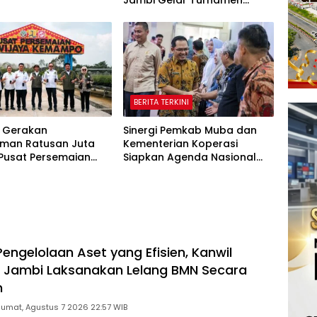
Jambi Gelar Turnamen
Domino, Catur, dan E-Sport
BERITA TERKINI
 Gerakan
Sinergi Pemkab Muba dan
man Ratusan Juta
Kementerian Koperasi
 Pusat Persemaian
Siapkan Agenda Nasional
aya Kemampo Perkuat
Hilirisasi Kelapa Sawit
an Persemaian
l*
engelolaan Aset yang Efisien, Kanwil
Jambi Laksanakan Lelang BMN Secara
n
Jumat, Agustus 7 2026 22:57 WIB