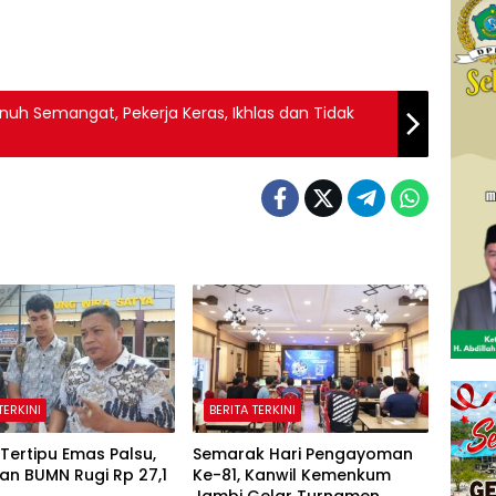
nuh Semangat, Pekerja Keras, Ikhlas dan Tidak
TERKINI
BERITA TERKINI
Tertipu Emas Palsu,
Semarak Hari Pengayoman
an BUMN Rugi Rp 27,1
Ke-81, Kanwil Kemenkum