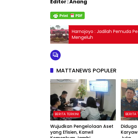
Editor : Anang
Harnojoyo : Jadilah Pemuda Pe
Mengeluh
MATTANEWS POPULER
BERITA TERKINI
BERITA 
Wujudkan Pengelolaan Aset
Diduga 
yang Efisien, Kanwil
Karyaw