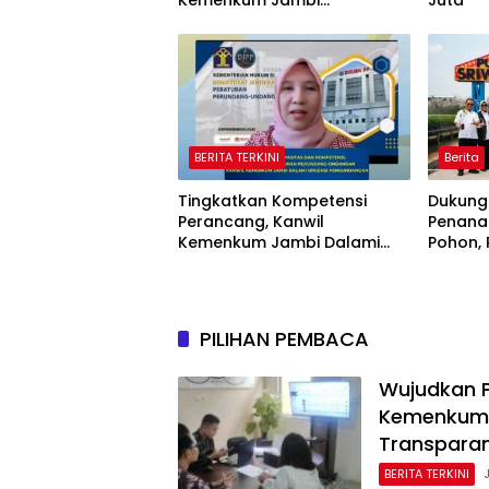
Kemenkum Jambi
Juta
Laksanakan Lelang BMN
Secara Transparan
BERITA TERKINI
Berita
Tingkatkan Kompetensi
Dukung
Perancang, Kanwil
Penana
Kemenkum Jambi Dalami
Pohon,
Urgensi Pengundangan
Sriwij
Peraturan Perundang-
Jaring
undangan
Nasiona
PILIHAN PEMBACA
Wujudkan P
Kemenkum 
Transpara
BERITA TERKINI