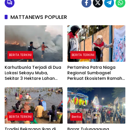
MATTANEWS POPULER
BERITA TERKINI
BERITA TERKINI
Karhutbunla Terjadi di Dua
Pertamina Patra Niaga
Lokasi Sekayu Muba,
Regional Sumbagsel
Sekitar 3 Hektare Lahan
Perkuat Ekosistem Ramah
Terbakar
Anak melalui Program
TAMASYA
BERITA TERKINI
Berita
Tradisi Bekarang Ikan di
Bazar Tulungagung