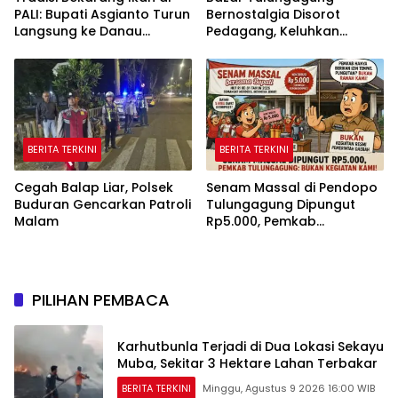
PALI: Bupati Asgianto Turun
Bernostalgia Disorot
Langsung ke Danau
Pedagang, Keluhkan
Sebetung
Pungutan Kebersihan
hingga Listrik Sering Mati
BERITA TERKINI
BERITA TERKINI
Cegah Balap Liar, Polsek
Senam Massal di Pendopo
Buduran Gencarkan Patroli
Tulungagung Dipungut
Malam
Rp5.000, Pemkab
Tegaskan Bukan Kegiatan
Pemerintah
PILIHAN PEMBACA
Karhutbunla Terjadi di Dua Lokasi Sekayu
Muba, Sekitar 3 Hektare Lahan Terbakar
BERITA TERKINI
Minggu, Agustus 9 2026 16:00 WIB