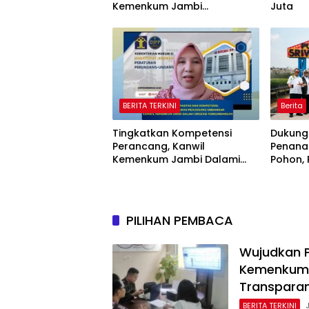
Kemenkum Jambi
Juta
Laksanakan Lelang BMN
Secara Transparan
BERITA TERKINI
Berita
Tingkatkan Kompetensi
Dukung
Perancang, Kanwil
Penana
Kemenkum Jambi Dalami
Pohon,
Urgensi Pengundangan
Sriwij
Peraturan Perundang-
Jaring
undangan
Nasiona
PILIHAN PEMBACA
Wujudkan P
Kemenkum 
Transpara
BERITA TERKINI