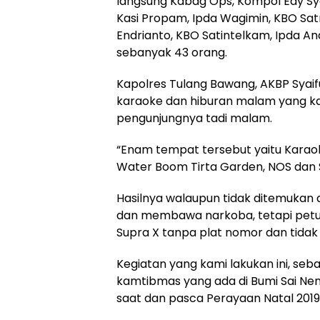
langsung Kabag Ops, Kompol Edy Sy
Kasi Propam, Ipda Wagimin, KBO Sat
Endrianto, KBO Satintelkam, Ipda A
sebanyak 43 orang.
Kapolres Tulang Bawang, AKBP Sya
karaoke dan hiburan malam yang kam
pengunjungnya tadi malam.
“Enam tempat tersebut yaitu Karaoke
Water Boom Tirta Garden, NOS dan Sta
Hasilnya walaupun tidak ditemukan
dan membawa narkoba, tetapi petu
Supra X tanpa plat nomor dan tidak
Kegiatan yang kami lakukan ini, seba
kamtibmas yang ada di Bumi Sai Nen
saat dan pasca Perayaan Natal 2019