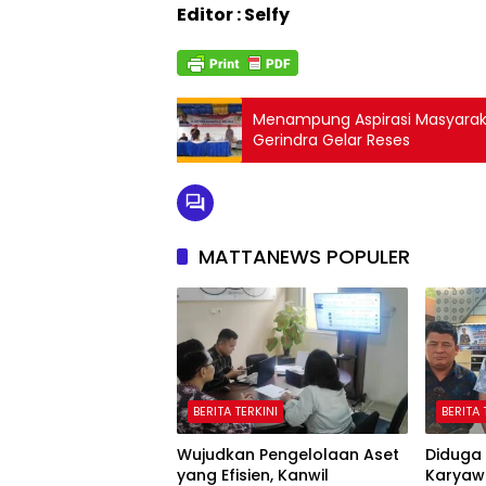
Editor : Selfy
Menampung Aspirasi Masyaraka
Gerindra Gelar Reses
MATTANEWS POPULER
BERITA TERKINI
BERITA 
Wujudkan Pengelolaan Aset
Diduga 
yang Efisien, Kanwil
Karyaw