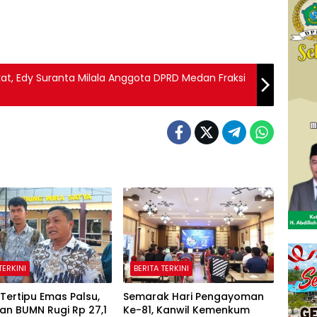
t, Edy Suranta Milala Anggota DPRD Medan Fraksi
TERKINI
BERITA TERKINI
Tertipu Emas Palsu,
Semarak Hari Pengayoman
an BUMN Rugi Rp 27,1
Ke-81, Kanwil Kemenkum