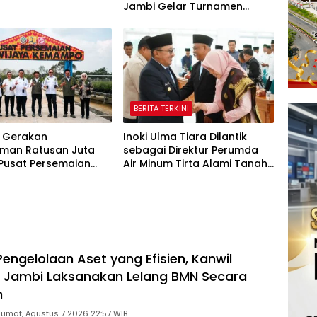
Jambi Gelar Turnamen
Domino, Catur, dan E-Sport
BERITA TERKINI
 Gerakan
Inoki Ulma Tiara Dilantik
man Ratusan Juta
sebagai Direktur Perumda
 Pusat Persemaian
Air Minum Tirta Alami Tanah
aya Kemampo Perkuat
Datar Periode 2026–2031
an Persemaian
l*
engelolaan Aset yang Efisien, Kanwil
Jambi Laksanakan Lelang BMN Secara
n
Jumat, Agustus 7 2026 22:57 WIB