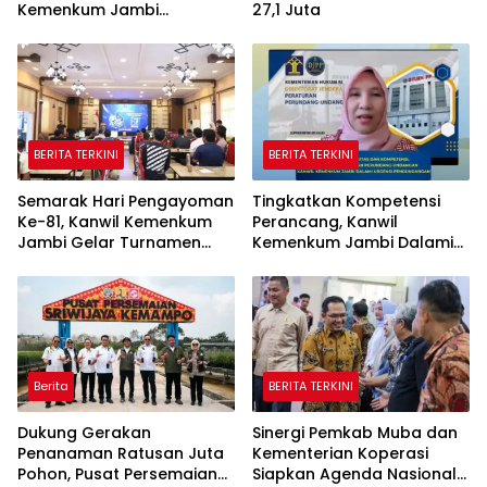
Kemenkum Jambi
27,1 Juta
Laksanakan Lelang BMN
Secara Transparan
BERITA TERKINI
BERITA TERKINI
Semarak Hari Pengayoman
Tingkatkan Kompetensi
Ke-81, Kanwil Kemenkum
Perancang, Kanwil
Jambi Gelar Turnamen
Kemenkum Jambi Dalami
Domino, Catur, dan E-Sport
Urgensi Pengundangan
Peraturan Perundang-
undangan
Berita
BERITA TERKINI
Dukung Gerakan
Sinergi Pemkab Muba dan
Penanaman Ratusan Juta
Kementerian Koperasi
Pohon, Pusat Persemaian
Siapkan Agenda Nasional