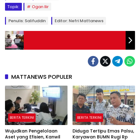
Topik:
Ogan Ilir
Penulis: Salifuddin
Editor: Nefri Mattanews
MATTANEWS POPULER
BERITA TERKINI
BERITA TERKINI
Wujudkan Pengelolaan
Diduga Tertipu Emas Palsu,
Aset yang Efisien, Kanwil
Karyawan BUMN Rugi Rp