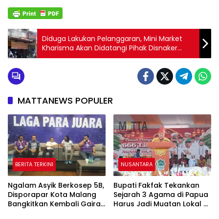
Diduga Lakukan Pelanggaran, Mini Market
Kharisma Akan Didatangi Pihak Disnaker
Palembang
MATTANEWS POPULER
BERITA TERKINI
NUSANTARA
Ngalam Asyik Berkosep 5B,
Bupati Fakfak Tekankan
Disporapar Kota Malang
Sejarah 3 Agama di Papua
Bangkitkan Kembali Gairah
Harus Jadi Muatan Lokal di
Tinju Profesional
Sekolah