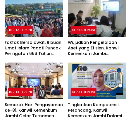
BERITA TERKINI
BERITA TERKINI
Fakfak Bersalawat, Ribuan
Wujudkan Pengelolaan
Umat Islam Padati Puncak
Aset yang Efisien, Kanwil
Peringatan 666 Tahun
Kemenkum Jambi
Islam Masuk Tanah Papua
Laksanakan Lelang BMN
Secara Transparan
BERITA TERKINI
BERITA TERKINI
Semarak Hari Pengayoman
Tingkatkan Kompetensi
Ke-81, Kanwil Kemenkum
Perancang, Kanwil
Jambi Gelar Turnamen
Kemenkum Jambi Dalami
Domino, Catur, dan E-Sport
Urgensi Pengundangan
Peraturan Perundang-