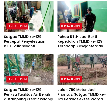
BERITA TERKINI
BERITA TERKINI
Satgas TMMD ke-129
Rehab RTLH Jadi Bukti
Percepat Penyelesaian
Kepedulian TMMD ke-129
RTLH Milik Sriyanti
Terhadap Kesejahteraan
Warga
BERITA TERKINI
BERITA TERKINI
Satgas TMMD ke-129
Jalan 750 Meter Jadi
Periksa Fasilitas Air Bersih
Prioritas, Satgas TMMD ke-
di Kampung Kreatif Pelangi
129 Perkuat Akses Warga
Talang Jambe