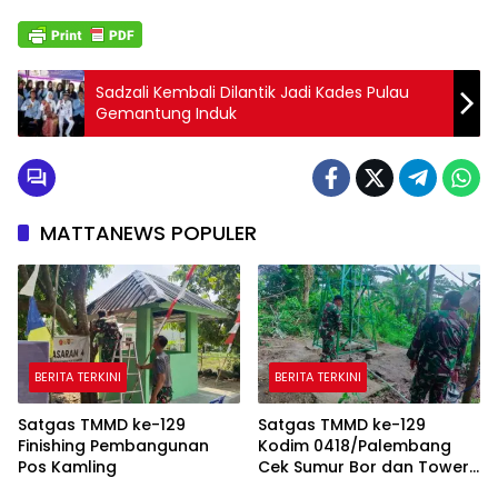
Sadzali Kembali Dilantik Jadi Kades Pulau
Gemantung Induk
MATTANEWS POPULER
BERITA TERKINI
BERITA TERKINI
Satgas TMMD ke-129
Satgas TMMD ke-129
Finishing Pembangunan
Kodim 0418/Palembang
Pos Kamling
Cek Sumur Bor dan Tower
Tandon Air