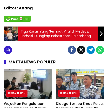
Editor : Anang
Tiga Kasus Yang Sempat Viral di Medsos,
Berhasil Diungkap Polrestabes Palembang
MATTANEWS POPULER
BERITA TERKINI
BERITA TERKINI
Wujudkan Pengelolaan
Diduga Tertipu Emas Palsu,