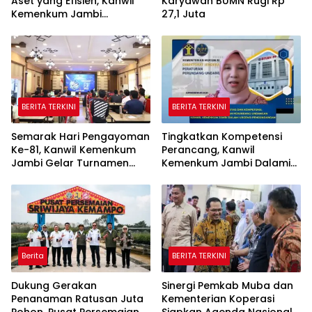
Aset yang Efisien, Kanwil
Karyawan BUMN Rugi Rp
Kemenkum Jambi
27,1 Juta
Laksanakan Lelang BMN
Secara Transparan
BERITA TERKINI
BERITA TERKINI
Semarak Hari Pengayoman
Tingkatkan Kompetensi
Ke-81, Kanwil Kemenkum
Perancang, Kanwil
Jambi Gelar Turnamen
Kemenkum Jambi Dalami
Domino, Catur, dan E-Sport
Urgensi Pengundangan
Peraturan Perundang-
undangan
Berita
BERITA TERKINI
Dukung Gerakan
Sinergi Pemkab Muba dan
Penanaman Ratusan Juta
Kementerian Koperasi
Pohon, Pusat Persemaian
Siapkan Agenda Nasional