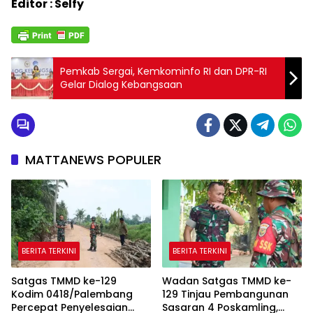
Editor : Selfy
Pemkab Sergai, Kemkominfo RI dan DPR-RI
Gelar Dialog Kebangsaan
MATTANEWS POPULER
BERITA TERKINI
BERITA TERKINI
Satgas TMMD ke-129
Wadan Satgas TMMD ke-
Kodim 0418/Palembang
129 Tinjau Pembangunan
Percepat Penyelesaian
Sasaran 4 Poskamling,