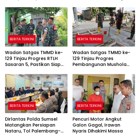
Pembangunan Jalan 750
Pastikan Pekerjaan Sesuai
Meter
Perencanaan
BERITA TERKINI
BERITA TERKINI
Wadan Satgas TMMD ke-
Wadan Satgas TMMD ke-
129 Tinjau Progres RTLH
129 Tinjau Progres
Sasaran 5, Pastikan Siap
Pembangunan Mushola
Dihuni Pemilik Suwarni
Baitul Makfurin
BERITA TERKINI
BERITA TERKINI
Dirlantas Polda Sumsel
Pencuri Motor Angkut
Matangkan Persiapan
Galon Gagal, Irawan
Nataru, Tol Palembang–
Nyaris Dihakimi Massa
Betung Diproyeksikan