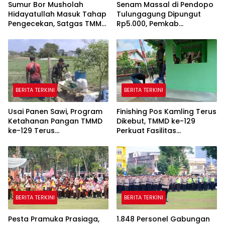
Sumur Bor Musholah
Senam Massal di Pendopo
Hidayatullah Masuk Tahap
Tulungagung Dipungut
Pengecekan, Satgas TMMD
Rp5.000, Pemkab
Pastikan Air dan Tandon
Tegaskan Bukan Kegiatan
Berfungsi
Pemerintah
BERITA TERKINI
BERITA TERKINI
Usai Panen Sawi, Program
Finishing Pos Kamling Terus
Ketahanan Pangan TMMD
Dikebut, TMMD ke-129
ke-129 Terus
Perkuat Fasilitas
Dikembangkan
Keamanan Lingkungan
BERITA TERKINI
BERITA TERKINI
Pesta Pramuka Prasiaga,
1.848 Personel Gabungan