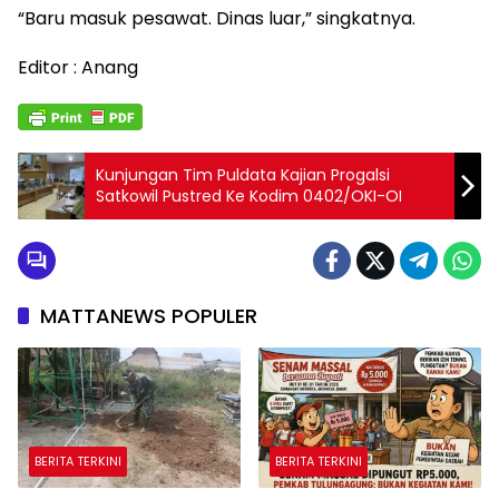
“Baru masuk pesawat. Dinas luar,” singkatnya.
Editor : Anang
Kunjungan Tim Puldata Kajian Progalsi
Satkowil Pustred Ke Kodim 0402/OKI-OI
MATTANEWS POPULER
BERITA TERKINI
BERITA TERKINI