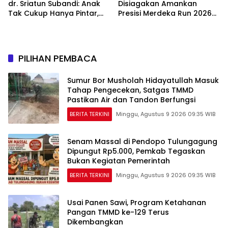
dr. Sriatun Subandi: Anak
Disiagakan Amankan
Tak Cukup Hanya Pintar,
Presisi Merdeka Run 2026
Karakter Baik Harus
di Jambi
Dibentuk Sejak Dini
PILIHAN PEMBACA
Sumur Bor Musholah Hidayatullah Masuk
Tahap Pengecekan, Satgas TMMD
Pastikan Air dan Tandon Berfungsi
BERITA TERKINI
Minggu, Agustus 9 2026 09:35 WIB
Senam Massal di Pendopo Tulungagung
Dipungut Rp5.000, Pemkab Tegaskan
Bukan Kegiatan Pemerintah
BERITA TERKINI
Minggu, Agustus 9 2026 09:35 WIB
Usai Panen Sawi, Program Ketahanan
Pangan TMMD ke-129 Terus
Dikembangkan