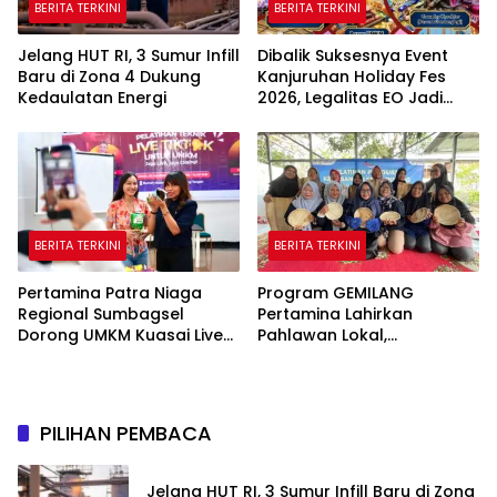
BERITA TERKINI
BERITA TERKINI
Jelang HUT RI, 3 Sumur Infill
Dibalik Suksesnya Event
Baru di Zona 4 Dukung
Kanjuruhan Holiday Fes
Kedaulatan Energi
2026, Legalitas EO Jadi
Sorotan Publik
BERITA TERKINI
BERITA TERKINI
Pertamina Patra Niaga
Program GEMILANG
Regional Sumbagsel
Pertamina Lahirkan
Dorong UMKM Kuasai Live
Pahlawan Lokal,
Media Sosial Lewat
Perempuan Sukakarya
Pelatihan “Jago Live, Jago
Mandiri Lewat Pinang
Closing”
PILIHAN PEMBACA
Jelang HUT RI, 3 Sumur Infill Baru di Zona