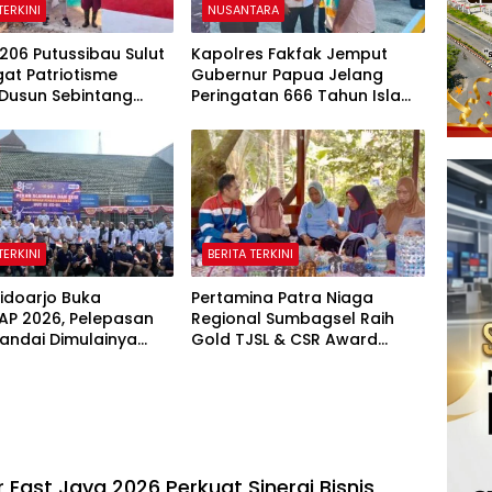
TERKINI
NUSANTARA
206 Putussibau Sulut
Kapolres Fakfak Jemput
at Patriotisme
Gubernur Papua Jelang
Dusun Sebintang
Peringatan 666 Tahun Islam
Lautan Bendera Merah
Masuk Tanah Papua
TERKINI
BERITA TERKINI
idoarjo Buka
Pertamina Patra Niaga
AP 2026, Pelepasan
Regional Sumbagsel Raih
andai Dimulainya
Gold TJSL & CSR Award
Olahraga dan Seni
BUMN Track 2026 Lewat
Binaan
Program Talang Berseri
r East Java 2026 Perkuat Sinergi Bisnis