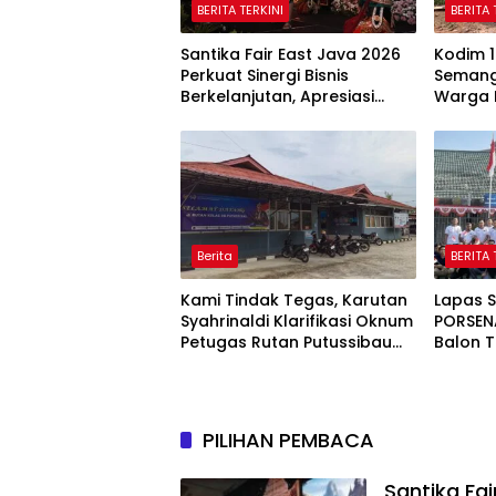
BERITA TERKINI
BERITA 
Santika Fair East Java 2026
Kodim 1
Perkuat Sinergi Bisnis
Semang
Berkelanjutan, Apresiasi
Warga 
Mitra Korporasi Lewat
Lewat 
Corporate Award
Putih
Berita
BERITA 
Kami Tindak Tegas, Karutan
Lapas S
Syahrinaldi Klarifikasi Oknum
PORSEN
Petugas Rutan Putussibau
Balon T
Terseret Komentar Pedas
Pekan 
Kasus Pasien BPJS
Warga 
PILIHAN PEMBACA
Santika Fai