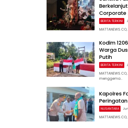
Berkelanjut
Corporate
BERITA TERKINI
MATTANEWS.CO, S
Kodim 1206
Warga Dus
Putih
BERITA TERKINI
MATTANEWS.CO, 
menggema…
Kapolres F
Peringatan
NUSANTARA
Jum
MATTANEWS.CO, F