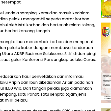
n setempat.
el jendela samping, kemudian masuk kedalam
dian pelaku mengambil sepeda motor korban
ahui oleh Istri korban dan berteriak minta tolong,
ur berlari keruang tengah.
tersangka Ibun menembak korban dan mengenai
udian pelaku kabur dengan membawa kendaraan
 Utara AKBP Budiman Sulaksono, S.I.K. di dampingi
saat gelar Konferensi Pers ungkap pelaku Curas,
berdasarkan hasil penyelidikan dan informasi
u Aripin dan Ibun dikediaman Aripin pada hari
ul 11.00 Wib. Dari tangan pelaku juga diamankan
lempang, satu Pahat, satu senjata tajam jenis
 milik pelaku.