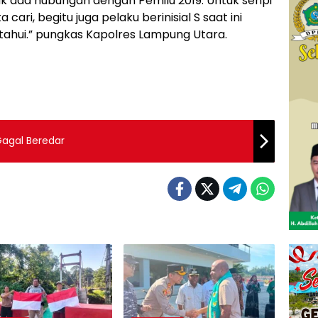
idak ada hubungan dengan Pemilu 2019. Untuk senpi
ari, begitu juga pelaku berinisial S saat ini
tahui.” pungkas Kapolres Lampung Utara.
Gagal Beredar