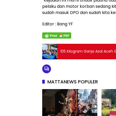
“Kejadian ini murni tindak pidana t
pelaku dan motor korban sedang kita c
sudah masuk DPO dan sudah kita ke
Editor : Bang YF
105 Kilogram Ganja Asal Aceh 
MATTANEWS POPULER