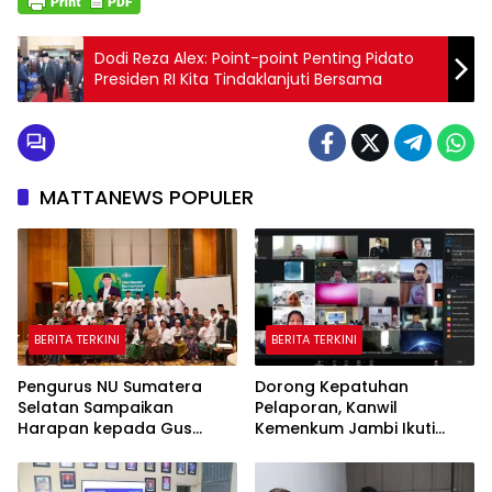
Dodi Reza Alex: Point-point Penting Pidato
Presiden RI Kita Tindaklanjuti Bersama
MATTANEWS POPULER
BERITA TERKINI
BERITA TERKINI
Pengurus NU Sumatera
Dorong Kepatuhan
Selatan Sampaikan
Pelaporan, Kanwil
Harapan kepada Gus
Kemenkum Jambi Ikuti
Rozin: Perkuat Ranting dan
Sosialisasi Penetapan
Pesantren
Korporasi Nonaktif Secara
Administratif