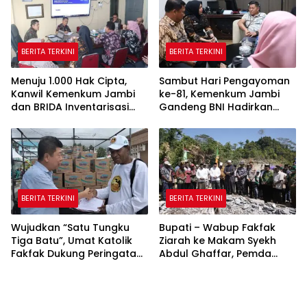
BERITA TERKINI
BERITA TERKINI
Menuju 1.000 Hak Cipta,
Sambut Hari Pengayoman
Kanwil Kemenkum Jambi
ke-81, Kemenkum Jambi
dan BRIDA Inventarisasi
Gandeng BNI Hadirkan
Potensi Karya Daerah
Program Pencatatan Hak
Cipta Gratis
BERITA TERKINI
BERITA TERKINI
Wujudkan “Satu Tungku
Bupati – Wabup Fakfak
Tiga Batu”, Umat Katolik
Ziarah ke Makam Syekh
Fakfak Dukung Peringatan
Abdul Ghaffar, Pemda
666 Tahun Islam Masuk
Fakfak Matangkan
Papua
Peringatan 666 Tahun
Islam Masuk Tanah Papua