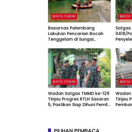
BERITA TERKINI
BERITA 
Basarnas Palembang
Satgas
Lakukan Pencarian Bocah
0418/P
Tenggelam di Sungai
Penyel
Selabung
Jalan 7
BERITA TERKINI
BERITA 
Wadan Satgas TMMD ke-129
Wadan 
Tinjau Progres RTLH Sasaran
Tinjau 
5, Pastikan Siap Dihuni Pemilik
Pemban
Suwarni
Baitul 
PILIHAN PEMBACA