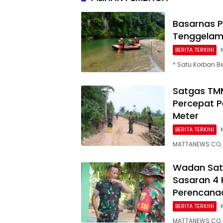
Basarnas 
Tenggelam 
BERITA TERKINI
* Satu Korban B
Satgas TM
Percepat 
Meter
BERITA TERKINI
MATTANEWS.CO, 
Wadan Sat
Sasaran 4 
Perencana
BERITA TERKINI
MATTANEWS.CO, 