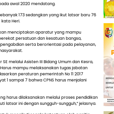
 pada awal 2020 mendatang.
ebanyak 173 sedangkan yang ikut latsar baru 76
kata Heri.
ni akan menciptakan aparatur yang mampu
erekat persatuan dan kesatuan bangsa,
engabdian serta berorientasi pada pelayanan,
asyarakat.
ar SE melalui Asisten III Bidang Umum dan Kesra,
 Harus mampu melaksanakan tugas jabatan
erdasarkan peraturan pemerintah No 11 2017
at 1 sampai 7 bahwa CPNS harus menjalani
g harus dilaksanakan melalui proses pendidikan
ti latsar ini dengan sungguh-sungguh,” jelasnya.