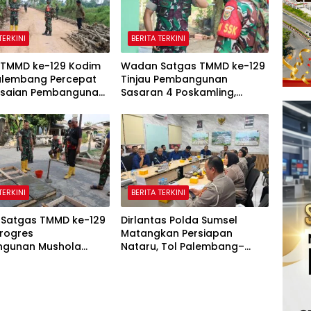
TERKINI
BERITA TERKINI
 TMMD ke-129 Kodim
Wadan Satgas TMMD ke-129
alembang Percepat
Tinjau Pembangunan
esaian Pembangunan
Sasaran 4 Poskamling,
50 Meter
Pastikan Pekerjaan Sesuai
Perencanaan
TERKINI
BERITA TERKINI
Satgas TMMD ke-129
Dirlantas Polda Sumsel
Progres
Matangkan Persiapan
gunan Mushola
Nataru, Tol Palembang–
Makfurin
Betung Diproyeksikan
Fungsional Akhir 2026