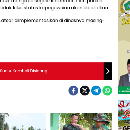
tuk mengikuti segala ketentuan oleh panitia
 tidak lulus status kepegawaian akan dibatalkan.
a Latsar diimplementasikan di dinasnya masing-
Sunur Kembali Disidang