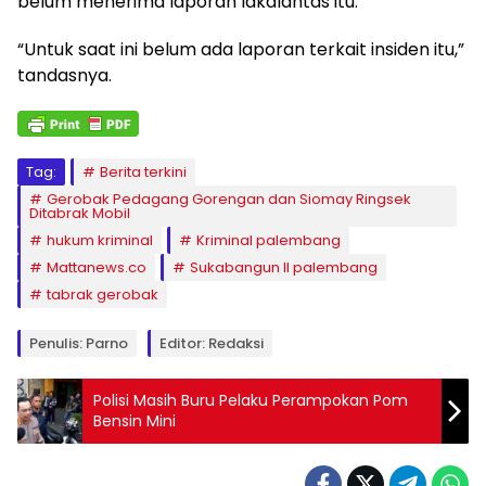
belum menerima laporan lakalantas itu.
“Untuk saat ini belum ada laporan terkait insiden itu,”
tandasnya.
Tag:
Berita terkini
Gerobak Pedagang Gorengan dan Siomay Ringsek
Ditabrak Mobil
hukum kriminal
Kriminal palembang
Mattanews.co
Sukabangun II palembang
tabrak gerobak
Penulis: Parno
Editor: Redaksi
Polisi Masih Buru Pelaku Perampokan Pom
Bensin Mini