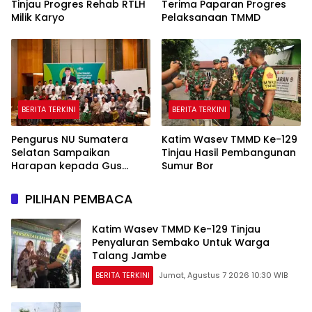
Tinjau Progres Rehab RTLH
Terima Paparan Progres
Milik Karyo
Pelaksanaan TMMD
BERITA TERKINI
BERITA TERKINI
Pengurus NU Sumatera
Katim Wasev TMMD Ke-129
Selatan Sampaikan
Tinjau Hasil Pembangunan
Harapan kepada Gus
Sumur Bor
Rozin: Perkuat Ranting dan
Pesantren
PILIHAN PEMBACA
Katim Wasev TMMD Ke-129 Tinjau
Penyaluran Sembako Untuk Warga
Talang Jambe
BERITA TERKINI
Jumat, Agustus 7 2026 10:30 WIB