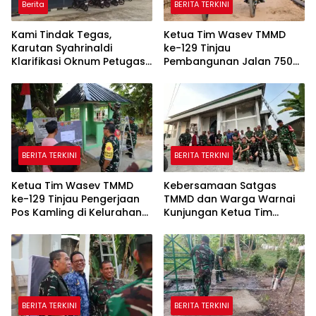
Berita
BERITA TERKINI
Kami Tindak Tegas,
Ketua Tim Wasev TMMD
Karutan Syahrinaldi
ke-129 Tinjau
Klarifikasi Oknum Petugas
Pembangunan Jalan 750
Rutan Putussibau Terseret
Meter di Kelurahan Talang
Komentar Pedas Kasus
Jambe
Pasien BPJS
BERITA TERKINI
BERITA TERKINI
Ketua Tim Wasev TMMD
Kebersamaan Satgas
ke-129 Tinjau Pengerjaan
TMMD dan Warga Warnai
Pos Kamling di Kelurahan
Kunjungan Ketua Tim
Talang Jambe
Wasev TMMD ke-129
BERITA TERKINI
BERITA TERKINI