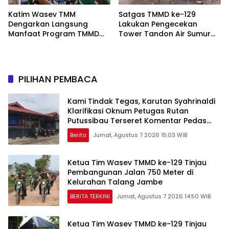
Katim Wasev TMM
Satgas TMMD ke-129
Dengarkan Langsung
Lakukan Pengecekan
Manfaat Program TMMD
Tower Tandon Air Sumur
Ke-129 Kodim
Bor di Kampung Kreatif
0418/Palembang
Pelangi
PILIHAN PEMBACA
Kami Tindak Tegas, Karutan Syahrinaldi
Klarifikasi Oknum Petugas Rutan
Putussibau Terseret Komentar Pedas
Kasus Pasien BPJS
Berita
Jumat, Agustus 7 2026 15:03 WIB
Ketua Tim Wasev TMMD ke-129 Tinjau
Pembangunan Jalan 750 Meter di
Kelurahan Talang Jambe
BERITA TERKINI
Jumat, Agustus 7 2026 14:50 WIB
Ketua Tim Wasev TMMD ke-129 Tinjau