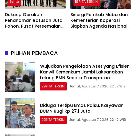
Berita
BERITA TERKINI
Dukung Gerakan
Sinergi Pemkab Muba dan
Penanaman Ratusan Juta
Kementerian Koperasi
Pohon, Pusat Persemaian
Siapkan Agenda Nasional
Sriwijaya Kemampo
Hilirisasi Kelapa Sawit
Perkuat Jaringan
Persemaian Nasional*
PILIHAN PEMBACA
Wujudkan Pengelolaan Aset yang Efisien,
Kanwil Kemenkum Jambi Laksanakan
Lelang BMN Secara Transparan
BERITA TERKINI
Jumat, Agustus 7 2026 22:57 WIB
Diduga Tertipu Emas Palsu, Karyawan
BUMN Rugi Rp 27,1 Juta
BERITA TERKINI
Jumat, Agustus 7 2026 22:42 WIB