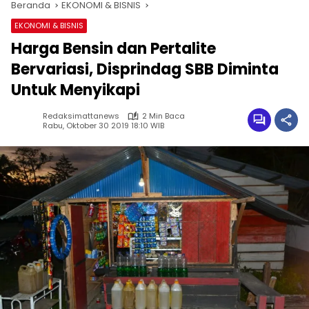
Beranda
EKONOMI & BISNIS
EKONOMI & BISNIS
Harga Bensin dan Pertalite
Bervariasi, Disprindag SBB Diminta
Untuk Menyikapi
Redaksimattanews
2 Min Baca
Rabu, Oktober 30 2019 18:10 WIB