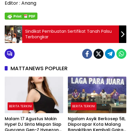
Editor : Anang
Sindikat Pembuatan Sertifikat Tanah Palsu
Terbongkar
MATTANEWS POPULER
BERITA TERKINI
BERITA TERKINI
Malam 17 Agustus Makin
Ngalam Asyik Berkosep 5B,
Hype! DJ Sinta Mispan Siap
Disporapar Kota Malang
Guncang Gen-Z Hypezone
Bangkitkan Kembali Gairah