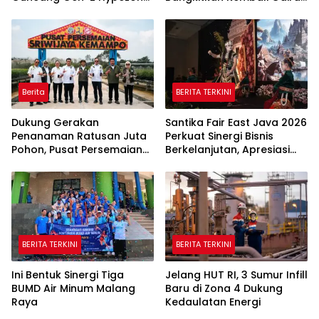
Palembang
Tinju Profesional
Berita
BERITA TERKINI
Dukung Gerakan
Santika Fair East Java 2026
Penanaman Ratusan Juta
Perkuat Sinergi Bisnis
Pohon, Pusat Persemaian
Berkelanjutan, Apresiasi
Sriwijaya Kemampo
Mitra Korporasi Lewat
Perkuat Jaringan
Corporate Award
Persemaian Nasional*
BERITA TERKINI
BERITA TERKINI
Ini Bentuk Sinergi Tiga
Jelang HUT RI, 3 Sumur Infill
BUMD Air Minum Malang
Baru di Zona 4 Dukung
Raya
Kedaulatan Energi