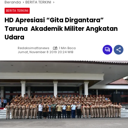
Beranda
BERITA TERKINI
BERITA TERKINI
HD Apresiasi “Gita Dirgantara”
Taruna Akademik Militer Angkatan
Udara
Redaksimattanews
1 Min Baca
Jumat, November 8 2019 20:24 WIB