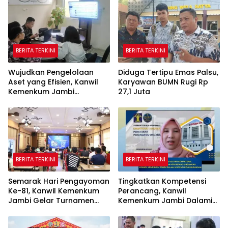
BERITA TERKINI
BERITA TERKINI
Wujudkan Pengelolaan
Diduga Tertipu Emas Palsu,
Aset yang Efisien, Kanwil
Karyawan BUMN Rugi Rp
Kemenkum Jambi
27,1 Juta
Laksanakan Lelang BMN
Secara Transparan
BERITA TERKINI
BERITA TERKINI
Semarak Hari Pengayoman
Tingkatkan Kompetensi
Ke-81, Kanwil Kemenkum
Perancang, Kanwil
Jambi Gelar Turnamen
Kemenkum Jambi Dalami
Domino, Catur, dan E-Sport
Urgensi Pengundangan
Peraturan Perundang-