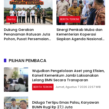
undangan
Berita
BERITA TERKINI
Dukung Gerakan
Sinergi Pemkab Muba dan
Penanaman Ratusan Juta
Kementerian Koperasi
Pohon, Pusat Persemaian
Siapkan Agenda Nasional
Sriwijaya Kemampo
Hilirisasi Kelapa Sawit
Perkuat Jaringan
Persemaian Nasional*
PILIHAN PEMBACA
Wujudkan Pengelolaan Aset yang Efisien,
Kanwil Kemenkum Jambi Laksanakan
Lelang BMN Secara Transparan
BERITA TERKINI
Jumat, Agustus 7 2026 22:57 WIB
Diduga Tertipu Emas Palsu, Karyawan
BUMN Rugi Rp 27,1 Juta